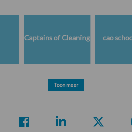
Captains of Cleaning
cao scho
Toon meer