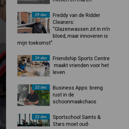
29 dec
Freddy van de Ridder
Cleaners:
“Glazenwassen zit in m’n
bloed, maar innoveren is
mijn toekomst”
24 dec
Friendship Sports Centre
maakt vrienden voor het
leven
23 dec
Business Apps: breng
rust in de
schoonmaakchaos
22 dec
Sportschool Saints &
Stars moet oud-