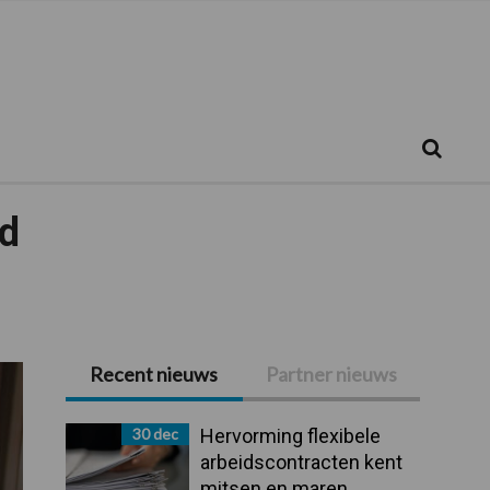
Zoeken...
Zoek
id
Recent nieuws
Partner nieuws
Primaire
Sidebar
30 dec
Hervorming flexibele
arbeidscontracten kent
mitsen en maren