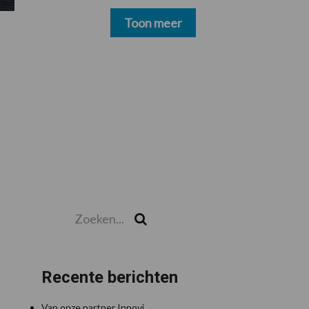
schoonmakers alsnog
betalen
Toon meer
Zoeken...
Zoek
Recente berichten
Van onze partner Innovi