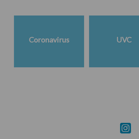
Coronavirus
UVC
Footer