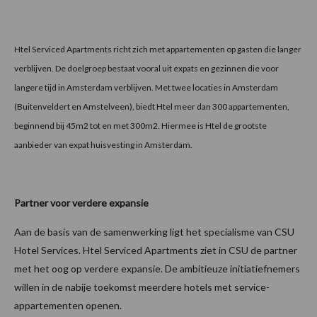
Htel Serviced Apartments richt zich met appartementen op gasten die langer
verblijven. De doelgroep bestaat vooral uit expats en gezinnen die voor
langere tijd in Amsterdam verblijven. Met twee locaties in Amsterdam
(Buitenveldert en Amstelveen), biedt Htel meer dan 300 appartementen,
beginnend bij 45m2 tot en met 300m2. Hiermee is Htel de grootste
aanbieder van expat huisvesting in Amsterdam.
Partner voor verdere expansie
Aan de basis van de samenwerking ligt het specialisme van CSU
Hotel Services. Htel Serviced Apartments ziet in CSU de partner
met het oog op verdere expansie. De ambitieuze initiatiefnemers
willen in de nabije toekomst meerdere hotels met service-
appartementen openen.