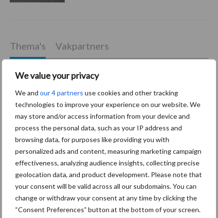
Thema's
Vakpartners
We value your privacy
We and
our 4 partners
use cookies and other tracking
Coronavirus
UVC
technologies to improve your experience on our website. We
may store and/or access information from your device and
process the personal data, such as your IP address and
browsing data, for purposes like providing you with
personalized ads and content, measuring marketing campaign
effectiveness, analyzing audience insights, collecting precise
Toon meer
geolocation data, and product development. Please note that
your consent will be valid across all our subdomains. You can
change or withdraw your consent at any time by clicking the
Primaire
“Consent Preferences” button at the bottom of your screen.
Recent nieuws
Partner nieuws