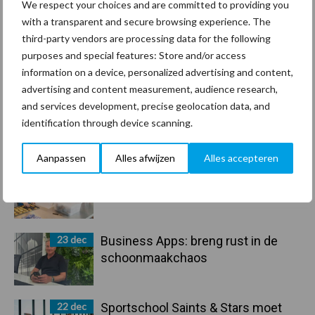
We respect your choices and are committed to providing you
Sidebar
with a transparent and secure browsing experience. The
30 dec
Hervorming flexibele
third-party vendors are processing data for the following
arbeidscontracten kent mitsen en
purposes and special features: Store and/or access
maren
information on a device, personalized advertising and content,
advertising and content measurement, audience research,
29 dec
Freddy van de Ridder Cleaners:
and services development, precise geolocation data, and
“Glazenwassen zit in m’n bloed,
identification through device scanning.
maar innoveren is mijn toekomst”
Aanpassen
Alles afwijzen
Alles accepteren
24 dec
Friendship Sports Centre maakt
vrienden voor het leven
23 dec
Business Apps: breng rust in de
schoonmaakchaos
22 dec
Sportschool Saints & Stars moet