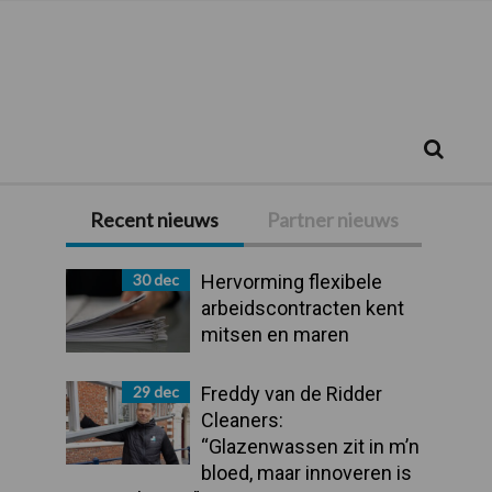
Zoeken...
Zoek
Recent nieuws
Partner nieuws
Primaire
Sidebar
30 dec
Hervorming flexibele
arbeidscontracten kent
mitsen en maren
29 dec
Freddy van de Ridder
Cleaners:
“Glazenwassen zit in m’n
bloed, maar innoveren is