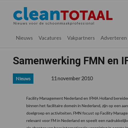
Spring
Door
Spring
Spring
naar
naar
naar
naar
Cleantotaal.nl
Het
de
de
de
de
hoofdnavigatie
hoofd
eerste
voettekst
laatste
inhoud
sidebar
nieuws
Nieuws
Vacatures
Vakpartners
Adverteren
voor
de
professionele
Samenwerking FMN en I
schoonmaak
11 november 2010
Nieuws
Facility Management Nederland en IFMA Holland bereiden
binnen het facilitaire domein in Nederland, zijn op een a
doelgroep en activiteiten. FMN focust op Facility Manage
relevant voor FM in Nederland en speelt een nadrukkelijk
als chapter van haar internationale vereniging in eerste 