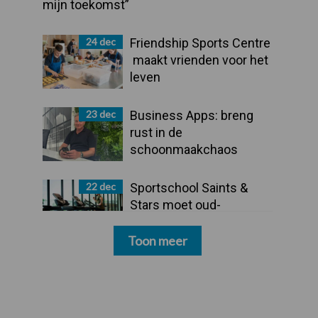
mijn toekomst”
24 dec
Friendship Sports Centre
maakt vrienden voor het
leven
23 dec
Business Apps: breng
rust in de
schoonmaakchaos
22 dec
Sportschool Saints &
Stars moet oud-
schoonmakers alsnog
betalen
Toon meer