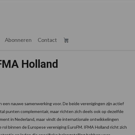
Abonneren
Contact
FMA Holland
 een nauwe samenwerking voor. De beide verenigingen zijn actief
antal punten complementair, maar richten zich deels ook op dezelfde
ment in Nederland, maar vindt de internationale ontwikkelingen
e rol binnen de Europese vereniging EuroFM. IFMA Holland richt zich
instantie op leden die specifieke belangstelling hebben voor