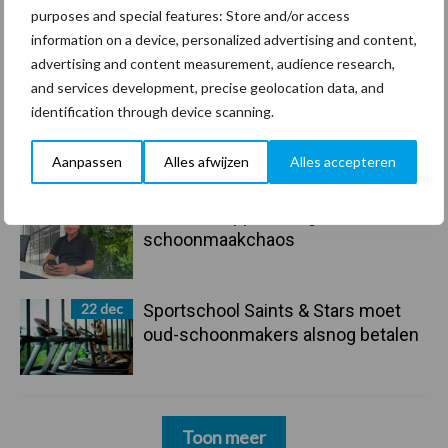
purposes and special features: Store and/or access
29 dec
Freddy van de Ridder Cleaners:
information on a device, personalized advertising and content,
“Glazenwassen zit in m’n bloed,
advertising and content measurement, audience research,
maar innoveren is mijn toekomst”
and services development, precise geolocation data, and
identification through device scanning.
24 dec
Friendship Sports Centre maakt
vrienden voor het leven
Aanpassen
Alles afwijzen
Alles accepteren
23 dec
Business Apps: breng rust in de
schoonmaakchaos
22 dec
Sportschool Saints & Stars moet
oud-schoonmakers alsnog betalen
Toon meer