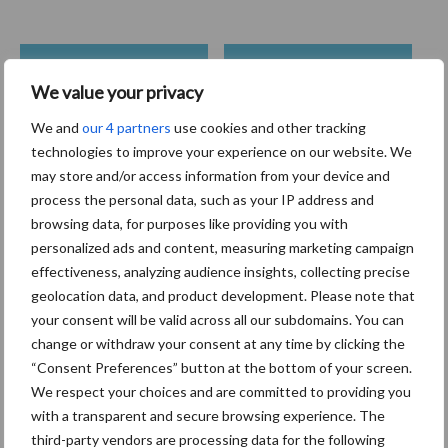
Coronavirus
UVC
We value your privacy
We and
our 4 partners
use cookies and other tracking
technologies to improve your experience on our website. We
may store and/or access information from your device and
process the personal data, such as your IP address and
Toon meer
browsing data, for purposes like providing you with
personalized ads and content, measuring marketing campaign
effectiveness, analyzing audience insights, collecting precise
Primaire
geolocation data, and product development. Please note that
Recent nieuws
Partner nieuws
your consent will be valid across all our subdomains. You can
Sidebar
change or withdraw your consent at any time by clicking the
30 dec
Hervorming flexibele
“Consent Preferences” button at the bottom of your screen.
arbeidscontracten kent mitsen en
We respect your choices and are committed to providing you
maren
with a transparent and secure browsing experience. The
third-party vendors are processing data for the following