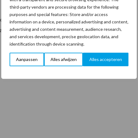
third-party vendors are processing data for the following
purposes and special features: Store and/or access
voelt en blij te zijn dat alles in goed overleg verloopt.
information on a device, personalized advertising and content,
advertising and content measurement, audience research,
zo benadrukt hij tegenover Clean Totaal.
and services development, precise geolocation data, and
identification through device scanning.
Aanpassen
Alles afwijzen
Alles accepteren