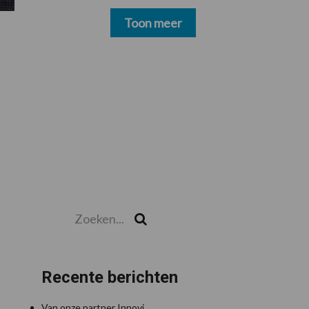
schoonmakers alsnog
betalen
Toon meer
Zoeken...
Zoek
Recente berichten
Van onze partner Innovi