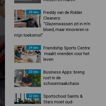
29 dec
Freddy van de Ridder
Cleaners:
“Glazenwassen zit in m’n
bloed, maar innoveren is
mijn toekomst”
24 dec
Friendship Sports Centre
maakt vrienden voor het
leven
23 dec
Business Apps: breng
rust in de
schoonmaakchaos
22 dec
Sportschool Saints &
Stars moet oud-