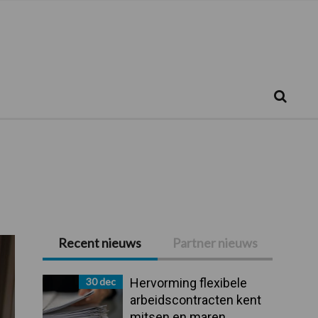
Zoeken...
Zoek
Recent nieuws
Partner nieuws
Primaire
Sidebar
30 dec
Hervorming flexibele
arbeidscontracten kent
mitsen en maren