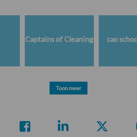
Captains of Cleaning
cao scho
Toon meer