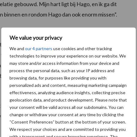
ie gebouwd. Mijn hart ligt bij Hago, en ik ga dit
n binnen en rondom Hago dan ook enorm missen”.
We value your privacy
ot het eind van het jaar betrokken blijven om zijn
We and
our 4 partners
use cookies and other tracking
oor een goede overdracht. Alles in pais en vree.
technologies to improve your experience on our website. We
may store and/or access information from your device and
re interessante optie is. Als dit niet aan de orde is
process the personal data, such as your IP address and
tten.
browsing data, for purposes like providing you with
personalized ads and content, measuring marketing campaign
effectiveness, analyzing audience insights, collecting precise
geolocation data, and product development. Please note that
 goed past bij mijn persoonlijke ambitie en drijfveren.
your consent will be valid across all our subdomains. You can
change or withdraw your consent at any time by clicking the
bij ik ook persoonlijk weer dichter bij relaties,
“Consent Preferences” button at the bottom of your screen.
We respect your choices and are committed to providing you
with a transparent and secure browsing experience. The