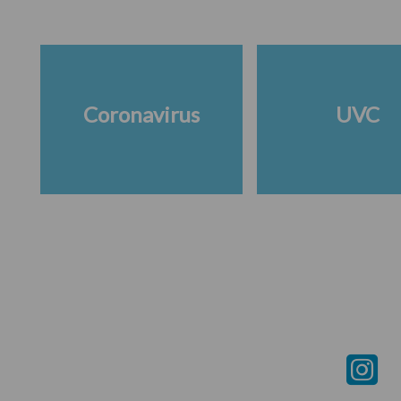
Coronavirus
UVC
Footer