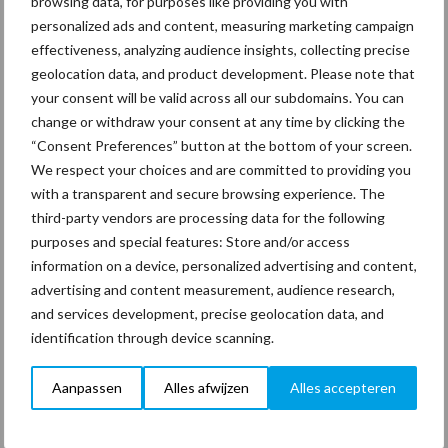
browsing data, for purposes like providing you with
29 dec
Freddy van de Ridder Cleaners:
personalized ads and content, measuring marketing campaign
“Glazenwassen zit in m’n bloed,
effectiveness, analyzing audience insights, collecting precise
maar innoveren is mijn toekomst”
geolocation data, and product development. Please note that
your consent will be valid across all our subdomains. You can
change or withdraw your consent at any time by clicking the
24 dec
Friendship Sports Centre maakt
“Consent Preferences” button at the bottom of your screen.
vrienden voor het leven
We respect your choices and are committed to providing you
with a transparent and secure browsing experience. The
third-party vendors are processing data for the following
23 dec
Business Apps: breng rust in de
purposes and special features: Store and/or access
schoonmaakchaos
information on a device, personalized advertising and content,
advertising and content measurement, audience research,
22 dec
Sportschool Saints & Stars moet
and services development, precise geolocation data, and
oud-schoonmakers alsnog betalen
identification through device scanning.
Aanpassen
Alles afwijzen
Alles accepteren
Toon meer