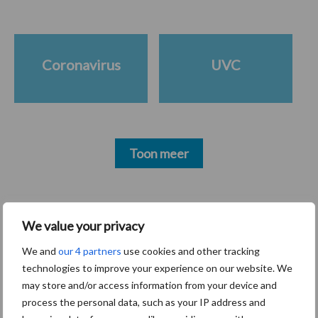
Coronavirus
UVC
Toon meer
Primaire
Recent nieuws
Partner nieuws
We value your privacy
Sidebar
We and
our 4 partners
use cookies and other tracking
30 dec
Hervorming flexibele
technologies to improve your experience on our website. We
arbeidscontracten kent mitsen en
may store and/or access information from your device and
maren
process the personal data, such as your IP address and