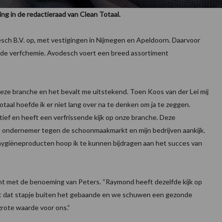
ting in de redactieraad van Clean Totaal.
ch B.V. op, met vestigingen in Nijmegen en Apeldoorn. Daarvoor
n de verfchemie. Avodesch voert een breed assortiment
n deze branche en het bevalt me uitstekend. Toen Koos van der Lei mij
taal hoefde ik er niet lang over na te denken om ja te zeggen.
tief en heeft een verfrissende kijk op onze branche. Deze
s ondernemer tegen de schoonmaakmarkt en mijn bedrijven aankijk.
 hygiëneproducten hoop ik te kunnen bijdragen aan het succes van
tent met de benoeming van Peters. “Raymond heeft dezelfde kijk op
, net dat stapje buiten het gebaande en we schuwen een gezonde
an grote waarde voor ons.”