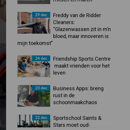
29 dec
Freddy van de Ridder
Cleaners:
“Glazenwassen zit in m’n
bloed, maar innoveren is
mijn toekomst”
24 dec
Friendship Sports Centre
maakt vrienden voor het
leven
23 dec
Business Apps: breng
rust in de
schoonmaakchaos
22 dec
Sportschool Saints &
Stars moet oud-