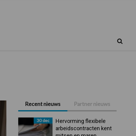
Zoeken...
Zoek
Recent nieuws
Partner nieuws
Primaire
Sidebar
30 dec
Hervorming flexibele
arbeidscontracten kent
mitsen en maren