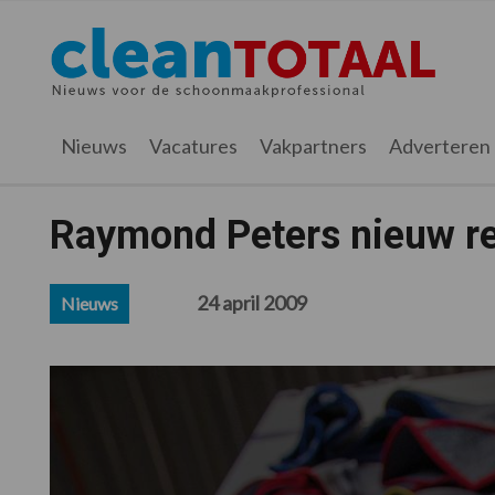
Spring
Door
Spring
Spring
naar
naar
naar
naar
Cleantotaal.nl
Het
de
de
de
de
hoofdnavigatie
hoofd
eerste
voettekst
laatste
inhoud
sidebar
nieuws
Nieuws
Vacatures
Vakpartners
Adverteren
voor
de
professionele
Raymond Peters nieuw red
schoonmaak
24 april 2009
Nieuws