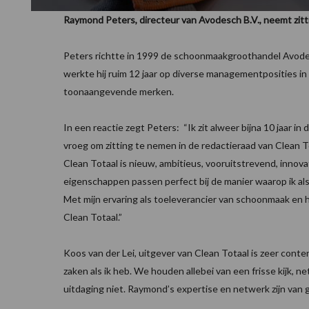
Raymond Peters, directeur van Avodesch B.V., neemt zit
Peters richtte in 1999 de schoonmaakgroothandel Avodes
werkte hij ruim 12 jaar op diverse managementposities i
toonaangevende merken.
In een reactie zegt Peters: “Ik zit alweer bijna 10 jaar i
vroeg om zitting te nemen in de redactieraad van Clean To
Clean Totaal is nieuw, ambitieus, vooruitstrevend, innova
eigenschappen passen perfect bij de manier waarop ik al
Met mijn ervaring als toeleverancier van schoonmaak en
Clean Totaal.”
Koos van der Lei, uitgever van Clean Totaal is zeer con
zaken als ik heb. We houden allebei van een frisse kijk
uitdaging niet. Raymond’s expertise en netwerk zijn v