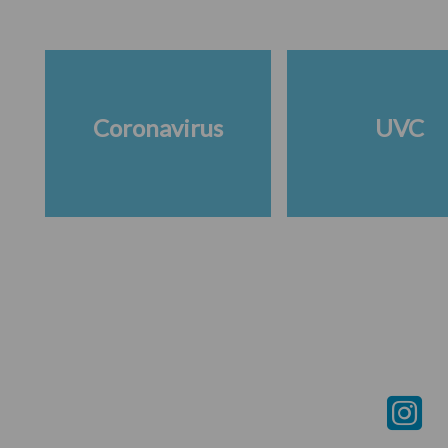
Coronavirus
UVC
Footer