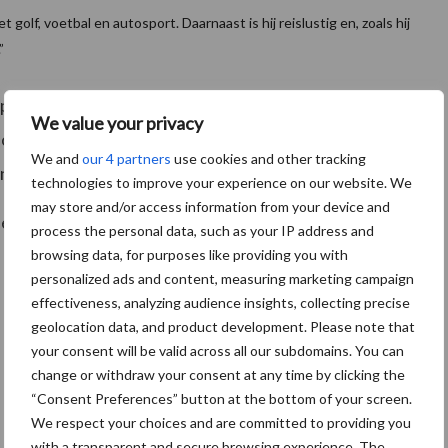
t golf, voetbal en autosport. Daarnaast is hij reislustig en, zoals hij
”
 personen te weten Leon van den Berg
We value your privacy
ecteur Schwartzmans Waalwijk), Jack Joosse
We and
our 4 partners
use cookies and other tracking
n Koos van der Lei (uitgever).
technologies to improve your experience on our website. We
may store and/or access information from your device and
rden uitgebreid.
process the personal data, such as your IP address and
browsing data, for purposes like providing you with
personalized ads and content, measuring marketing campaign
effectiveness, analyzing audience insights, collecting precise
geolocation data, and product development. Please note that
your consent will be valid across all our subdomains. You can
change or withdraw your consent at any time by clicking the
“Consent Preferences” button at the bottom of your screen.
We respect your choices and are committed to providing you
with a transparent and secure browsing experience. The