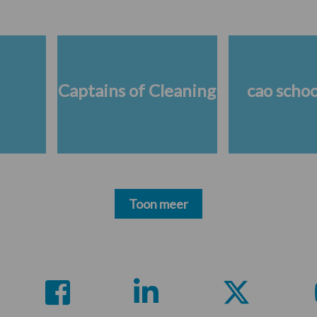
Captains of Cleaning
cao scho
Toon meer