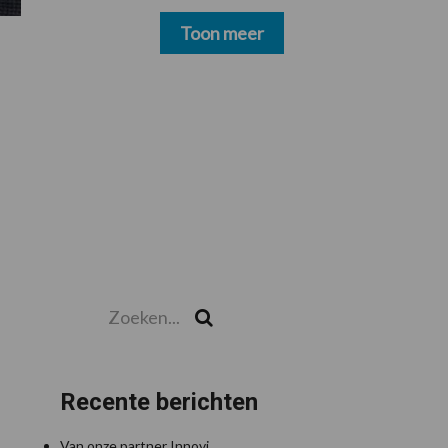
schoonmakers alsnog
betalen
Toon meer
Zoeken...
Zoek
Recente berichten
Van onze partner Innovi