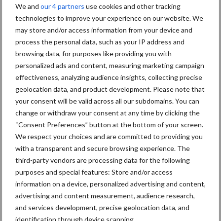
We and
our 4 partners
use cookies and other tracking
Hervorming flexibele
technologies to improve your experience on our website. We
arbeidscontracten kent
may store and/or access information from your device and
mitsen en maren
process the personal data, such as your IP address and
browsing data, for purposes like providing you with
personalized ads and content, measuring marketing campaign
effectiveness, analyzing audience insights, collecting precise
geolocation data, and product development. Please note that
Thema's
Vakpartners
your consent will be valid across all our subdomains. You can
change or withdraw your consent at any time by clicking the
“Consent Preferences” button at the bottom of your screen.
We respect your choices and are committed to providing you
with a transparent and secure browsing experience. The
Coronavirus
UVC
third-party vendors are processing data for the following
purposes and special features: Store and/or access
information on a device, personalized advertising and content,
advertising and content measurement, audience research,
and services development, precise geolocation data, and
Toon meer
identification through device scanning.