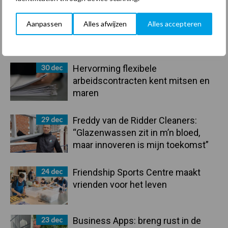
Aanpassen
Alles afwijzen
Alles accepteren
Primaire
Recent nieuws
Partner nieuws
Sidebar
30 dec
Hervorming flexibele
arbeidscontracten kent mitsen en
maren
29 dec
Freddy van de Ridder Cleaners:
“Glazenwassen zit in m’n bloed,
maar innoveren is mijn toekomst”
24 dec
Friendship Sports Centre maakt
vrienden voor het leven
23 dec
Business Apps: breng rust in de