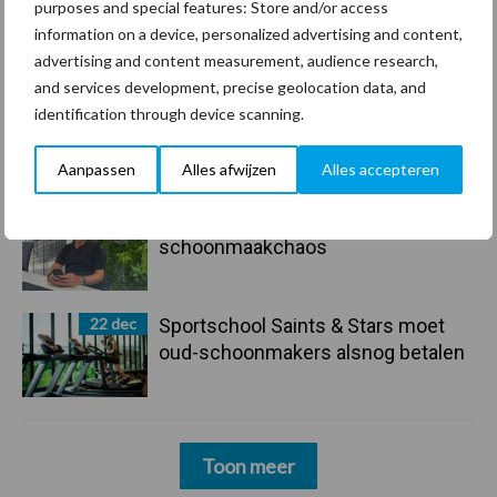
Freddy van de Ridder Cleaners:
purposes and special features: Store and/or access
“Glazenwassen zit in m’n bloed,
information on a device, personalized advertising and content,
maar innoveren is mijn toekomst”
advertising and content measurement, audience research,
and services development, precise geolocation data, and
24 dec
Friendship Sports Centre maakt
identification through device scanning.
vrienden voor het leven
Aanpassen
Alles afwijzen
Alles accepteren
23 dec
Business Apps: breng rust in de
schoonmaakchaos
22 dec
Sportschool Saints & Stars moet
oud-schoonmakers alsnog betalen
Toon meer