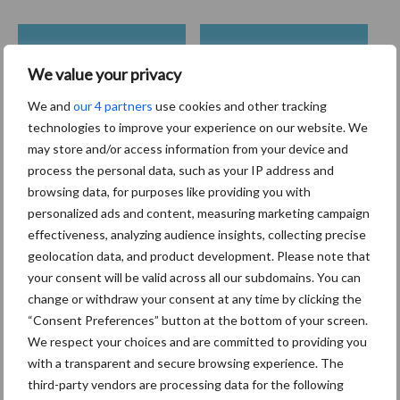
Coronavirus
UVC
We value your privacy
We and
our 4 partners
use cookies and other tracking
technologies to improve your experience on our website. We
may store and/or access information from your device and
process the personal data, such as your IP address and
Toon meer
browsing data, for purposes like providing you with
personalized ads and content, measuring marketing campaign
effectiveness, analyzing audience insights, collecting precise
Primaire
geolocation data, and product development. Please note that
Recent nieuws
Partner nieuws
your consent will be valid across all our subdomains. You can
Sidebar
change or withdraw your consent at any time by clicking the
30 dec
Hervorming flexibele
“Consent Preferences” button at the bottom of your screen.
arbeidscontracten kent mitsen en
We respect your choices and are committed to providing you
maren
with a transparent and secure browsing experience. The
third-party vendors are processing data for the following
29 dec