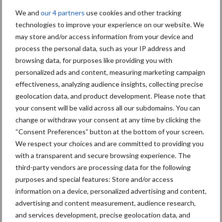
Toon meer
We and
our 4 partners
use cookies and other tracking
technologies to improve your experience on our website. We
may store and/or access information from your device and
Primaire
process the personal data, such as your IP address and
Recent nieuws
Partner nieuws
browsing data, for purposes like providing you with
Sidebar
personalized ads and content, measuring marketing campaign
30 dec
Hervorming flexibele
effectiveness, analyzing audience insights, collecting precise
arbeidscontracten kent mitsen en
geolocation data, and product development. Please note that
maren
your consent will be valid across all our subdomains. You can
change or withdraw your consent at any time by clicking the
29 dec
Freddy van de Ridder Cleaners:
“Consent Preferences” button at the bottom of your screen.
“Glazenwassen zit in m’n bloed,
We respect your choices and are committed to providing you
maar innoveren is mijn toekomst”
with a transparent and secure browsing experience. The
third-party vendors are processing data for the following
purposes and special features: Store and/or access
24 dec
Friendship Sports Centre maakt
information on a device, personalized advertising and content,
vrienden voor het leven
advertising and content measurement, audience research,
and services development, precise geolocation data, and