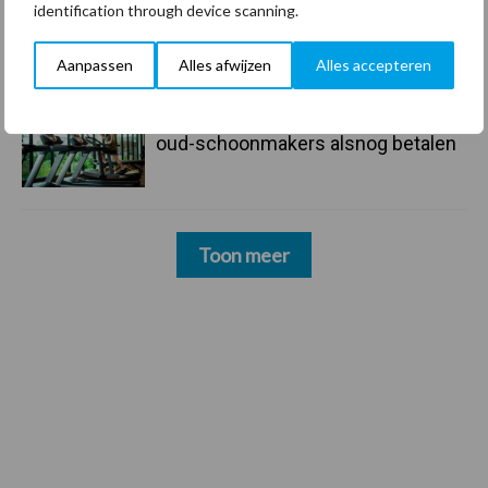
identification through device scanning.
23 dec
Business Apps: breng rust in de
schoonmaakchaos
Aanpassen
Alles afwijzen
Alles accepteren
22 dec
Sportschool Saints & Stars moet
oud-schoonmakers alsnog betalen
Toon meer