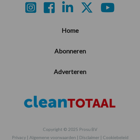
Footer
Home
Abonneren
Adverteren
Copyright © 2025 Prosu BV
Privacy
|
Algemene voorwaarden
|
Disclaimer
|
Cookiebeleid