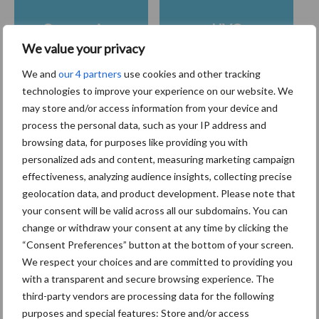
Coronavirus
UVC
We value your privacy
We and
our 4 partners
use cookies and other tracking
technologies to improve your experience on our website. We
may store and/or access information from your device and
Toon meer
process the personal data, such as your IP address and
browsing data, for purposes like providing you with
personalized ads and content, measuring marketing campaign
Primaire
effectiveness, analyzing audience insights, collecting precise
Recent nieuws
Partner nieuws
geolocation data, and product development. Please note that
Sidebar
your consent will be valid across all our subdomains. You can
30 dec
Hervorming flexibele
change or withdraw your consent at any time by clicking the
arbeidscontracten kent mitsen en
“Consent Preferences” button at the bottom of your screen.
maren
We respect your choices and are committed to providing you
with a transparent and secure browsing experience. The
third-party vendors are processing data for the following
29 dec
Freddy van de Ridder Cleaners:
purposes and special features: Store and/or access
“Glazenwassen zit in m’n bloed,