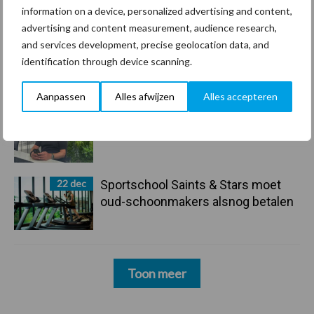
information on a device, personalized advertising and content,
maar innoveren is mijn toekomst”
advertising and content measurement, audience research,
and services development, precise geolocation data, and
24 dec
Friendship Sports Centre maakt
identification through device scanning.
vrienden voor het leven
Aanpassen
Alles afwijzen
Alles accepteren
23 dec
Business Apps: breng rust in de
schoonmaakchaos
22 dec
Sportschool Saints & Stars moet
oud-schoonmakers alsnog betalen
Toon meer