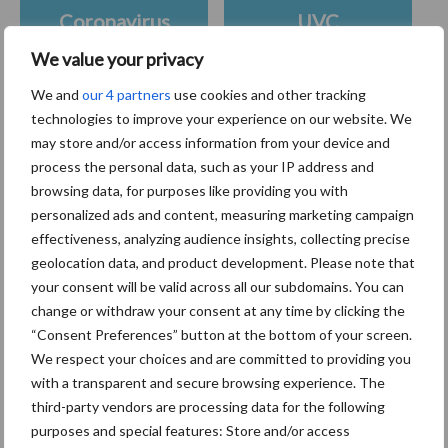
Coronavirus
UVC
We value your privacy
We and
our 4 partners
use cookies and other tracking
technologies to improve your experience on our website. We
may store and/or access information from your device and
Toon meer
process the personal data, such as your IP address and
browsing data, for purposes like providing you with
personalized ads and content, measuring marketing campaign
Primaire
effectiveness, analyzing audience insights, collecting precise
Recent nieuws
Partner nieuws
geolocation data, and product development. Please note that
Sidebar
your consent will be valid across all our subdomains. You can
30 dec
Hervorming flexibele
change or withdraw your consent at any time by clicking the
arbeidscontracten kent mitsen en
“Consent Preferences” button at the bottom of your screen.
maren
We respect your choices and are committed to providing you
with a transparent and secure browsing experience. The
29 dec
Freddy van de Ridder Cleaners:
third-party vendors are processing data for the following
“Glazenwassen zit in m’n bloed,
purposes and special features: Store and/or access