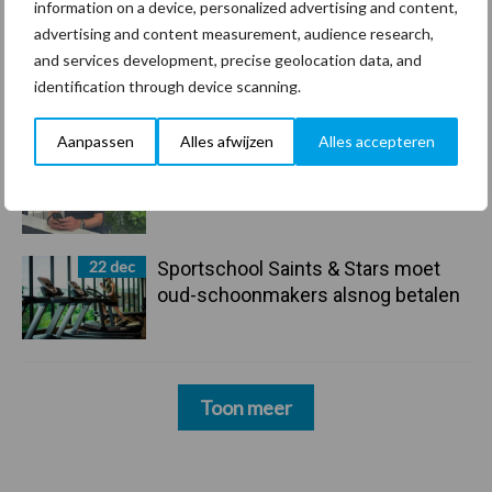
maar innoveren is mijn toekomst”
information on a device, personalized advertising and content,
advertising and content measurement, audience research,
24 dec
Friendship Sports Centre maakt
and services development, precise geolocation data, and
vrienden voor het leven
identification through device scanning.
Aanpassen
Alles afwijzen
Alles accepteren
23 dec
Business Apps: breng rust in de
schoonmaakchaos
22 dec
Sportschool Saints & Stars moet
oud-schoonmakers alsnog betalen
Toon meer