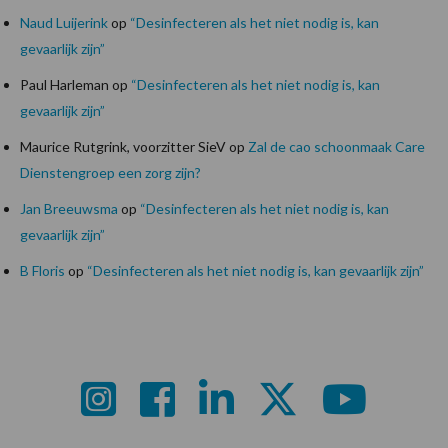
Naud Luijerink
op
“Desinfecteren als het niet nodig is, kan
gevaarlijk zijn”
Paul Harleman
op
“Desinfecteren als het niet nodig is, kan
gevaarlijk zijn”
Maurice Rutgrink, voorzitter SieV
op
Zal de cao schoonmaak Care
Dienstengroep een zorg zijn?
Jan Breeuwsma
op
“Desinfecteren als het niet nodig is, kan
gevaarlijk zijn”
B Floris
op
“Desinfecteren als het niet nodig is, kan gevaarlijk zijn”
Footer