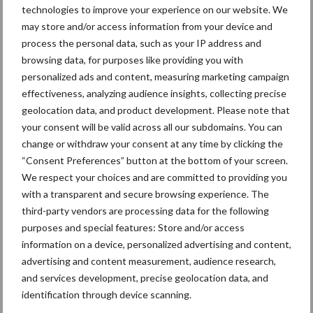
technologies to improve your experience on our website. We
Primaire
Recent nieuws
Partner nieuws
may store and/or access information from your device and
Sidebar
process the personal data, such as your IP address and
browsing data, for purposes like providing you with
30 dec
Hervorming flexibele
personalized ads and content, measuring marketing campaign
arbeidscontracten kent mitsen en
effectiveness, analyzing audience insights, collecting precise
maren
geolocation data, and product development. Please note that
your consent will be valid across all our subdomains. You can
29 dec
Freddy van de Ridder Cleaners:
change or withdraw your consent at any time by clicking the
“Glazenwassen zit in m’n bloed,
“Consent Preferences” button at the bottom of your screen.
maar innoveren is mijn toekomst”
We respect your choices and are committed to providing you
with a transparent and secure browsing experience. The
24 dec
Friendship Sports Centre maakt
third-party vendors are processing data for the following
vrienden voor het leven
purposes and special features: Store and/or access
information on a device, personalized advertising and content,
advertising and content measurement, audience research,
23 dec
Business Apps: breng rust in de
and services development, precise geolocation data, and
schoonmaakchaos
identification through device scanning.