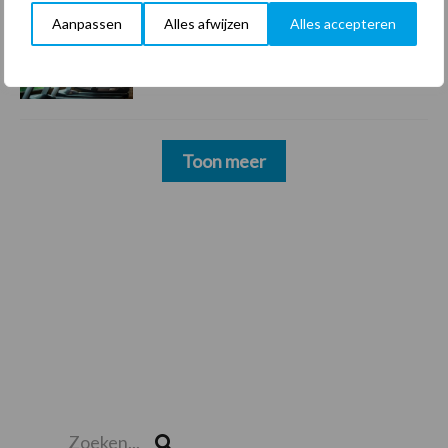
Aanpassen
Alles afwijzen
Alles accepteren
22 dec
Sportschool Saints & Stars moet
oud-schoonmakers alsnog betalen
Toon meer
Zoeken...
Zoek