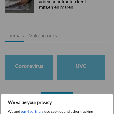
arbeidscontracten kent
mitsen en maren
Thema's
Vakpartners
Coronavirus
UVC
Toon meer
We value your privacy
We and
our 4 partners
use cookies and other tracking