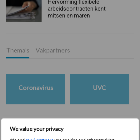
Hervorming flexibele
arbeidscontracten kent
mitsen en maren
Thema's
Vakpartners
Coronavirus
UVC
Toon meer
We value your privacy
We and
our 4 partners
use cookies and other tracking