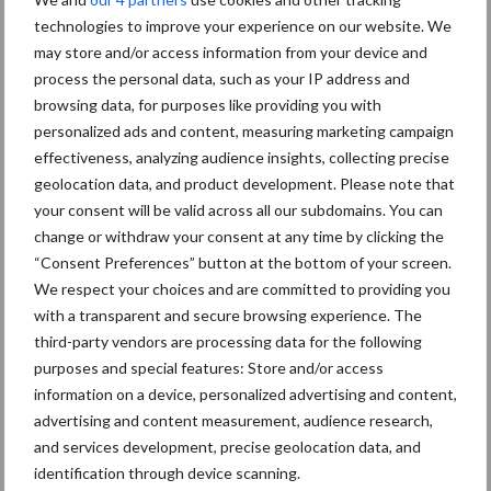
technologies to improve your experience on our website. We
Primaire
may store and/or access information from your device and
Recent nieuws
Partner nieuws
process the personal data, such as your IP address and
Sidebar
browsing data, for purposes like providing you with
30 dec
Hervorming flexibele
personalized ads and content, measuring marketing campaign
arbeidscontracten kent mitsen en
effectiveness, analyzing audience insights, collecting precise
maren
geolocation data, and product development. Please note that
your consent will be valid across all our subdomains. You can
29 dec
Freddy van de Ridder Cleaners:
change or withdraw your consent at any time by clicking the
“Glazenwassen zit in m’n bloed,
“Consent Preferences” button at the bottom of your screen.
maar innoveren is mijn toekomst”
We respect your choices and are committed to providing you
with a transparent and secure browsing experience. The
24 dec
Friendship Sports Centre maakt
third-party vendors are processing data for the following
vrienden voor het leven
purposes and special features: Store and/or access
information on a device, personalized advertising and content,
advertising and content measurement, audience research,
23 dec
Business Apps: breng rust in de
and services development, precise geolocation data, and
schoonmaakchaos
identification through device scanning.