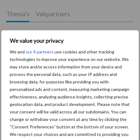
Thema's
Vakpartners
We value your privacy
Coronavirus
UVC
We and
our 4 partners
use cookies and other tracking
technologies to improve your experience on our website. We
may store and/or access information from your device and
process the personal data, such as your IP address and
browsing data, for purposes like providing you with
personalized ads and content, measuring marketing campaign
Toon meer
effectiveness, analyzing audience insights, collecting precise
geolocation data, and product development. Please note that
your consent will be valid across all our subdomains. You can
Primaire
change or withdraw your consent at any time by clicking the
Recent nieuws
Partner nieuws
“Consent Preferences” button at the bottom of your screen.
Sidebar
We respect your choices and are committed to providing you
30 dec
Hervorming flexibele