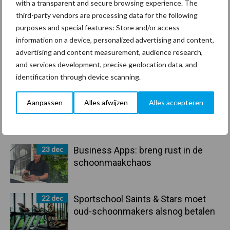
with a transparent and secure browsing experience. The
arbeidscontracten kent mitsen en
third-party vendors are processing data for the following
maren
purposes and special features: Store and/or access
information on a device, personalized advertising and content,
29 dec
Freddy van de Ridder Cleaners:
advertising and content measurement, audience research,
“Glazenwassen zit in m’n bloed,
and services development, precise geolocation data, and
maar innoveren is mijn toekomst”
identification through device scanning.
24 dec
Friendship Sports Centre maakt
Aanpassen
Alles afwijzen
Alles accepteren
vrienden voor het leven
23 dec
Business Apps: breng rust in de
schoonmaakchaos
22 dec
Sportschool Saints & Stars moet
oud-schoonmakers alsnog betalen