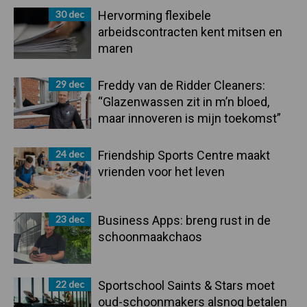
30 dec
Hervorming flexibele
arbeidscontracten kent mitsen en
maren
29 dec
Freddy van de Ridder Cleaners:
“Glazenwassen zit in m’n bloed,
maar innoveren is mijn toekomst”
24 dec
Friendship Sports Centre maakt
vrienden voor het leven
23 dec
Business Apps: breng rust in de
schoonmaakchaos
22 dec
Sportschool Saints & Stars moet
oud-schoonmakers alsnog betalen