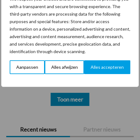
with a transparent and secure browsing experience. The
third-party vendors are processing data for the following
purposes and special features: Store and/or access
Vakpartners
Thema's
information on a device, personalized advertising and content,
advertising and content measurement, audience research,
and services development, precise geolocation data, and
identification through device scanning.
SieV
UVC
Aanpassen
Alles afwijzen
Alles accepteren
Toon meer
Primaire
Recent nieuws
Partner nieuws
Sidebar