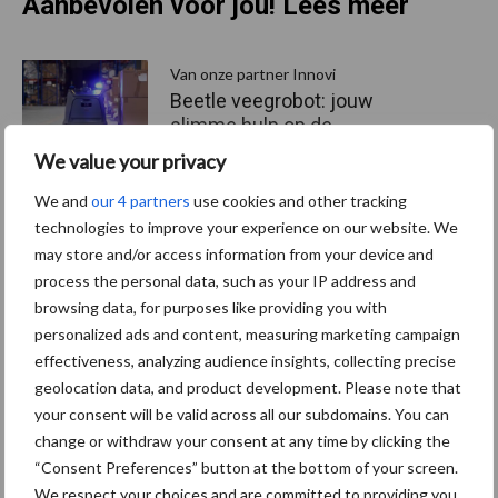
Aanbevolen voor jou! Lees meer
Van onze partner Innovi
Beetle veegrobot: jouw
slimme hulp op de
werkvloer
We value your privacy
We and
our 4 partners
use cookies and other tracking
technologies to improve your experience on our website. We
Van onze partner The Legal
may store and/or access information from your device and
Company
process the personal data, such as your IP address and
Bescherming van
persoonsgegevens: grip op
browsing data, for purposes like providing you with
de risico’s
personalized ads and content, measuring marketing campaign
effectiveness, analyzing audience insights, collecting precise
geolocation data, and product development. Please note that
Hervorming flexibele
your consent will be valid across all our subdomains. You can
arbeidscontracten kent
change or withdraw your consent at any time by clicking the
mitsen en maren
“Consent Preferences” button at the bottom of your screen.
We respect your choices and are committed to providing you