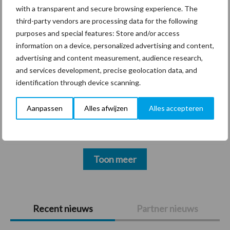
with a transparent and secure browsing experience. The
third-party vendors are processing data for the following
Thema's
Vakpartners
purposes and special features: Store and/or access
information on a device, personalized advertising and content,
advertising and content measurement, audience research,
and services development, precise geolocation data, and
identification through device scanning.
Coronavirus
UVC
Aanpassen
Alles afwijzen
Alles accepteren
Toon meer
Primaire
Recent nieuws
Partner nieuws
Sidebar