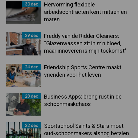
30 dec
Hervorming flexibele
arbeidscontracten kent mitsen en
maren
29 dec
Freddy van de Ridder Cleaners:
“Glazenwassen zit in m’n bloed,
maar innoveren is mijn toekomst”
24 dec
Friendship Sports Centre maakt
vrienden voor het leven
23 dec
Business Apps: breng rust in de
schoonmaakchaos
22 dec
Sportschool Saints & Stars moet
oud-schoonmakers alsnog betalen