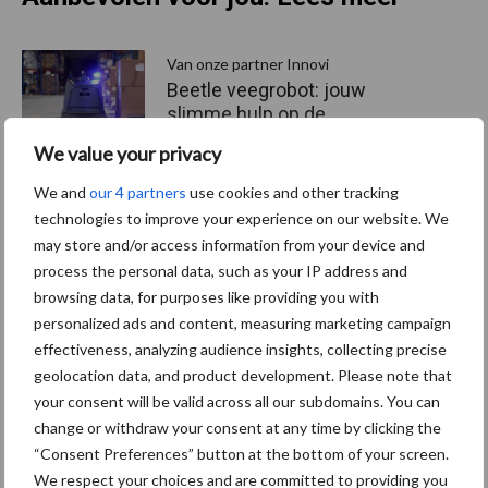
Van onze partner Innovi
Beetle veegrobot: jouw
slimme hulp op de
werkvloer
We value your privacy
We and
our 4 partners
use cookies and other tracking
Van onze partner The Legal
technologies to improve your experience on our website. We
Company
may store and/or access information from your device and
Bescherming van
process the personal data, such as your IP address and
persoonsgegevens: grip op
browsing data, for purposes like providing you with
de risico’s
personalized ads and content, measuring marketing campaign
effectiveness, analyzing audience insights, collecting precise
geolocation data, and product development. Please note that
Hervorming flexibele
your consent will be valid across all our subdomains. You can
arbeidscontracten kent
change or withdraw your consent at any time by clicking the
mitsen en maren
“Consent Preferences” button at the bottom of your screen.
We respect your choices and are committed to providing you