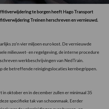
ffitiverwijdering te borgen heeft Hago Transport
fitiverwijdering Treinen herschreven en vernieuwd.
aarlijks zo’n vier miljoen euro kost. De vernieuwde
tuele milieuwet- en regelgeving, de interne procedure
schreven werkbeschrijvingen van NedTrain.
op de betreffende reinigingslocaties kernbegrippen.
t in oktober en in december zullen er minimaal 35
r deze specifieke tak van schoonmaak. Eerder
iaal voor de vakopleidingen over bussen- en