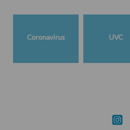
Coronavirus
UVC
Footer