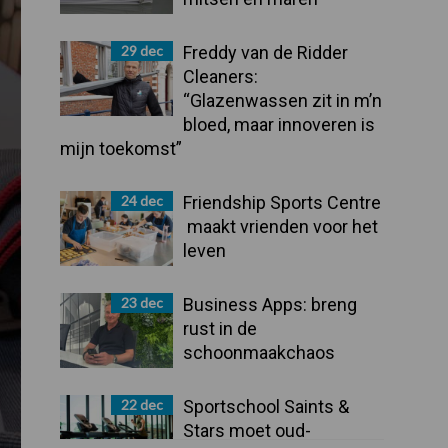
29 dec
Freddy van de Ridder
Cleaners:
“Glazenwassen zit in m’n
bloed, maar innoveren is
mijn toekomst”
24 dec
Friendship Sports Centre
maakt vrienden voor het
leven
23 dec
Business Apps: breng
rust in de
schoonmaakchaos
22 dec
Sportschool Saints &
Stars moet oud-