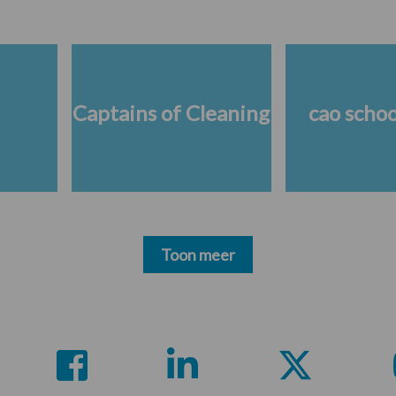
Captains of Cleaning
cao scho
Toon meer