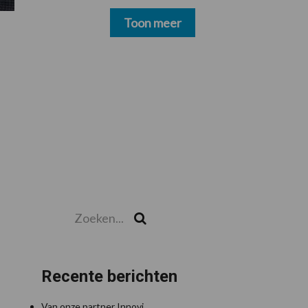
schoonmakers alsnog
betalen
Toon meer
Zoeken...
Zoek
Recente berichten
Van onze partner Innovi