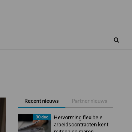
Zoeken...
Zoek
Recent nieuws
Partner nieuws
Primaire
Sidebar
30 dec
Hervorming flexibele
arbeidscontracten kent
mitsen en maren