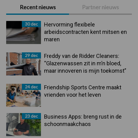
Primaire
Recent nieuws
Partner nieuws
Sidebar
30 dec
Hervorming flexibele
arbeidscontracten kent mitsen en
maren
29 dec
Freddy van de Ridder Cleaners:
“Glazenwassen zit in m’n bloed,
maar innoveren is mijn toekomst”
24 dec
Friendship Sports Centre maakt
vrienden voor het leven
23 dec
Business Apps: breng rust in de
schoonmaakchaos