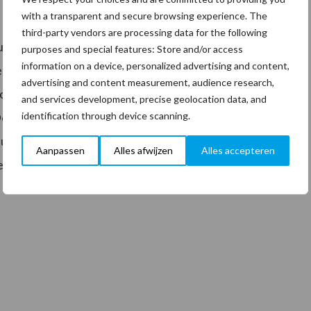
with a transparent and secure browsing experience. The
third-party vendors are processing data for the following
enties voor de ketelinhoud. Kent de PPR-240 een
purposes and special features: Store and/or access
information on a device, personalized advertising and content,
en ketel van 6 liter. Het snoer is 10 meter lang en
advertising and content measurement, audience research,
oor bijvoorbeeld kleine locaties met beperkte
and services development, precise geolocation data, and
identification through device scanning.
De machine heeft een High Efficiency Motor met 620
t uitgebreide accessoirekit AS0 maakt de stofzuiger
Aanpassen
Alles afwijzen
Alles accepteren
 stofzuiger kan het vrolijke gezichtje worden