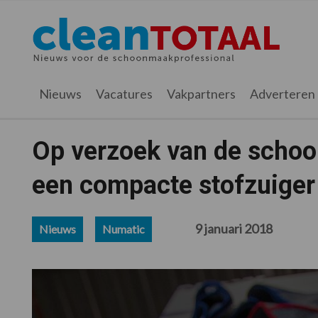
Spring
Door
Spring
Spring
naar
naar
naar
naar
Cleantotaal.nl
Het
de
de
de
de
hoofdnavigatie
hoofd
eerste
voettekst
laatste
inhoud
sidebar
nieuws
Nieuws
Vacatures
Vakpartners
Adverteren
voor
de
professionele
Op verzoek van de schoo
schoonmaak
een compacte stofzuiger
9 januari 2018
Nieuws
Numatic