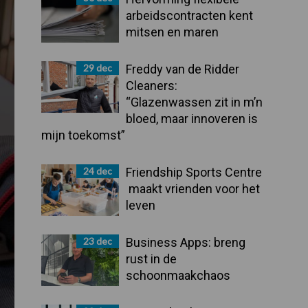
arbeidscontracten kent
mitsen en maren
29 dec
Freddy van de Ridder
Cleaners:
“Glazenwassen zit in m’n
bloed, maar innoveren is
mijn toekomst”
24 dec
Friendship Sports Centre
maakt vrienden voor het
leven
23 dec
Business Apps: breng
rust in de
schoonmaakchaos