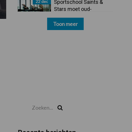
22 dec
Sportschool Saints &
Stars moet oud-
schoonmakers alsnog
betalen
Toon meer
Zoeken...
Zoek