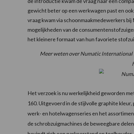
de introductie kwam de vraag naar een compa
gewicht beter op een werkwagen past en ook i
vraag kwam via schoonmaakmedewerkers bij Nu
mogelijkheden van de consumentenstofzuiger
het kleinere formaat van hun favoriete stofz
Meer weten over Numatic International 
Het verzoek is nu werkelijkheid geworden me
160. Uitgevoerd in de stijlvolle graphite kleur
werk- en hotelwagenseries en het assortiment
de schrobzuigmachines de beweegbare delen in
bevindt zich een parkeerstand en toolhouder.