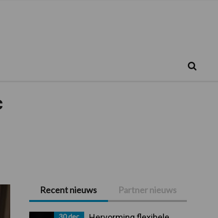
Zoeken...
Zoek
c
Recent nieuws
Partner nieuws
Primaire
Sidebar
30 dec
Hervorming flexibele