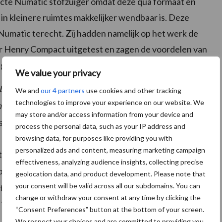
cte Numatic stofzuiger omdat deze qua formaat en
n kleinere ruimtes makkelijker wendbaar is. Deze
matic terecht. Zij hadden namelijk op het werk de
 Henry Compact uitgetest en zagen de voordelen van
uiger PPR-240.
We value your privacy
BV? Bekijk dan de vakpartnerpagina via de button
We and
our 4 partners
use cookies and other tracking
technologies to improve your experience on our website. We
hieronder.
may store and/or access information from your device and
process the personal data, such as your IP address and
browsing data, for purposes like providing you with
personalized ads and content, measuring marketing campaign
t de komst van de compact Numatic stofzuiger NVR-
effectiveness, analyzing audience insights, collecting precise
, passend bij de grotere versie stofzuiger PPR-240, de
geolocation data, and product development. Please note that
your consent will be valid across all our subdomains. You can
 schrobzuigmachines. Met rode wielen, zoals ook bij
change or withdraw your consent at any time by clicking the
 het rood zijn uitgevoerd. Ook op deze stofzuiger
“Consent Preferences” button at the bottom of your screen.
We respect your choices and are committed to providing you