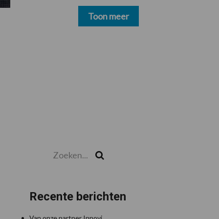
schoonmakers alsnog
betalen
Toon meer
Zoeken...
Zoek
Recente berichten
Van onze partner Innovi