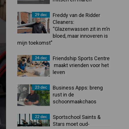
29 dec
Freddy van de Ridder
Cleaners:
“Glazenwassen zit in m’n
bloed, maar innoveren is
mijn toekomst”
24 dec
Friendship Sports Centre
maakt vrienden voor het
leven
23 dec
Business Apps: breng
rust in de
schoonmaakchaos
22 dec
Sportschool Saints &
Stars moet oud-