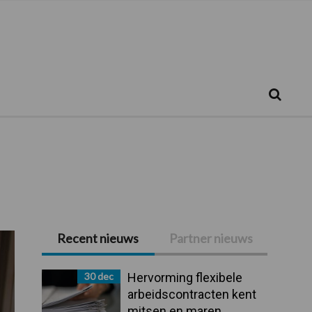
Zoeken...
Zoek
Recent nieuws
Partner nieuws
Primaire
Sidebar
30 dec
Hervorming flexibele
arbeidscontracten kent
mitsen en maren