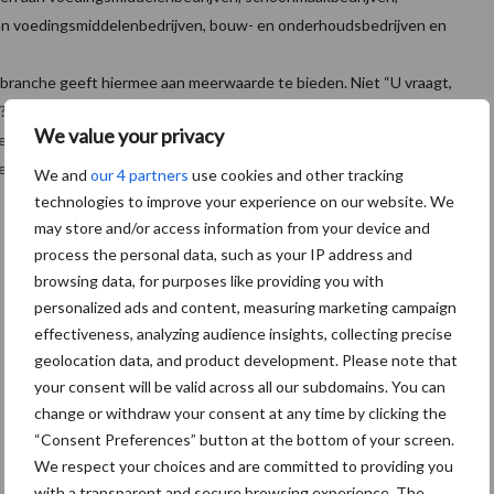
van voedingsmiddelenbedrijven, bouw- en onderhoudsbedrijven en
 branche geeft hiermee aan meerwaarde te bieden. Niet “U vraagt,
? Je zet je als branche anders neer. Schoonmaak helpt veilig voedsel
We value your privacy
ze uitgave warm aanbevelen.’
 ‘De uitgave sluit aan bij ons beleid; kwaliteit en veiligheid gaan
We and
our 4 partners
use cookies and other tracking
technologies to improve your experience on our website. We
may store and/or access information from your device and
process the personal data, such as your IP address and
browsing data, for purposes like providing you with
personalized ads and content, measuring marketing campaign
effectiveness, analyzing audience insights, collecting precise
geolocation data, and product development. Please note that
your consent will be valid across all our subdomains. You can
change or withdraw your consent at any time by clicking the
“Consent Preferences” button at the bottom of your screen.
We respect your choices and are committed to providing you
with a transparent and secure browsing experience. The