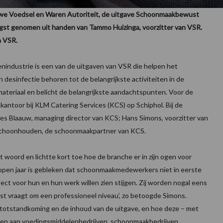
euwe Voedsel en Waren Autoriteit, de uitgave Schoonmaakbewust
gst genomen uit handen van Tammo Huizinga, voorzitter van VSR.
n VSR.
ndustrie is een van de uitgaven van VSR die helpen het
 desinfectie behoren tot de belangrijkste activiteiten in de
ateriaal en belicht de belangrijkste aandachtspunten. Voor de
kantoor bij KLM Catering Services (KCS) op Schiphol. Bij de
s Blaauw, managing director van KCS; Hans Simons, voorzitter van
 Schoonhouden, de schoonmaakpartner van KCS.
woord en lichtte kort toe hoe de branche er in zijn ogen voor
gelopen jaar is gebleken dat schoonmaakmedewerkers niet in eerste
ect voor hun en hun werk willen zien stijgen. Zij worden nogal eens
juist vraagt om een professioneel niveau’, zo betoogde Simons.
 totstandkoming en de inhoud van de uitgave, en hoe deze – met
eren aan voedingsmiddelenbedrijven, schoonmaakbedrijven,