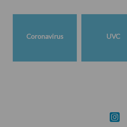
Coronavirus
UVC
Footer