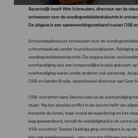
Recentelijk heeft Wim Schreuders, directeur van de ni
ontwerpen voor de voedingsmiddelenindustrie in ontvan
De uitgave is een samenwerkingsverband tussen OSB e
Schoonmaakbewust ontwerpen voor de voedingsmiddeleni
schoonmaakvak verder te professionaliseren. Reiniging en
voedingsmiddelenindustrie. De uitgave bevat veel beeldm
overhandiging was een toepasselijke locatie gekozen: op 
overhandiging waren onder anderen ook aanwezig: Jacque
OSB en Sander Boeije, operationeel directeur van Gom
OSB-voorzitter Hans Simons nam na de overhandiging het 
staat: ‘Na het arbeidsconflict in de eerste helft van af
instantie de lonen, maar vooral de waardering en het resp
laag gewaardeerd, terwijl de veelzijdigheid in de sector 
VSR-voorzitter Tammo Huizinga ging vervolgens in op de
het vele beeldmateriaal – een concrete bijdrage kan lev