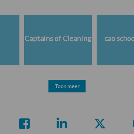
Captains of Cleaning
cao scho
Toon meer