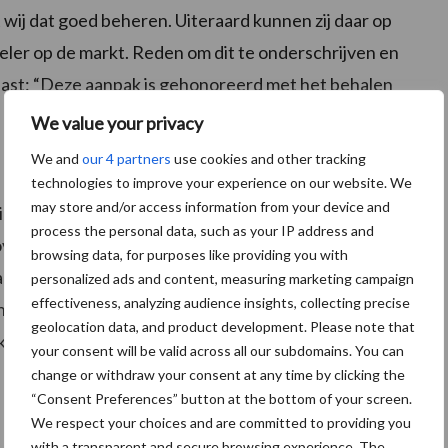
wij dat goed beheren. Uiteraard kunnen zij daar op
eler op de markt. Reden om dit te onderschrijven en
ast: “Deze aanpak is gehonoreerd met het behalen
aar zijn wij trots op!”
We value your privacy
We and
our 4 partners
use cookies and other tracking
van krachten met strategische partners en staat
technologies to improve your experience on our website. We
may store and/or access information from your device and
novatie. De organisatie is dan ook als dusdanig
process the personal data, such as your IP address and
ovatie box mag worden toegepast. Klösters besluit:
browsing data, for purposes like providing you with
anning voor haar relaties. De marktbeweging blijven
personalized ads and content, measuring marketing campaign
effectiveness, analyzing audience insights, collecting precise
Innoveren, onderzoeken en met de beste methodieken
geolocation data, and product development. Please note that
 onze focus blijven.”
your consent will be valid across all our subdomains. You can
change or withdraw your consent at any time by clicking the
“Consent Preferences” button at the bottom of your screen.
We respect your choices and are committed to providing you
with a transparent and secure browsing experience. The