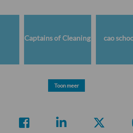
Captains of Cleaning
cao scho
Toon meer