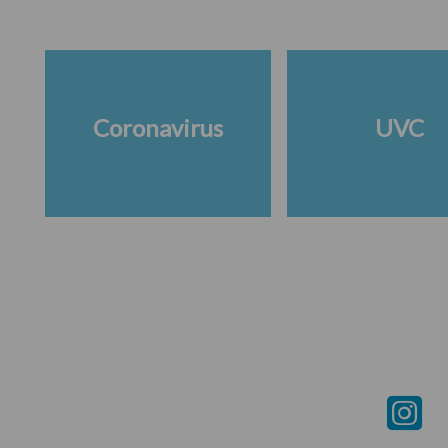
Coronavirus
UVC
Footer