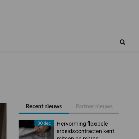
Zoeken...
Zoek
Recent nieuws
Partner nieuws
Primaire
Sidebar
30 dec
Hervorming flexibele
arbeidscontracten kent
mitsen en maren