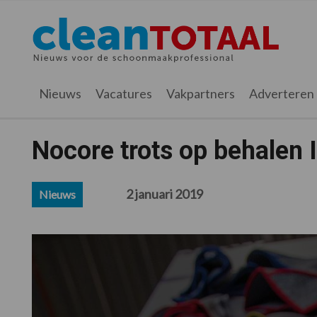
Spring
Door
Spring
Spring
naar
naar
naar
naar
Cleantotaal.nl
Het
de
de
de
de
hoofdnavigatie
hoofd
eerste
voettekst
laatste
inhoud
sidebar
nieuws
Nieuws
Vacatures
Vakpartners
Adverteren
voor
de
professionele
Nocore trots op behalen
schoonmaak
2 januari 2019
Nieuws