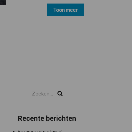
schoonmakers alsnog
betalen
Toon meer
Zoeken...
Zoek
Recente berichten
Van onze partner Innovi