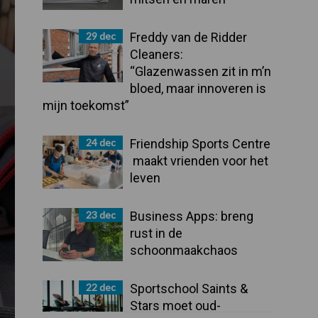
29 dec
Freddy van de Ridder
Cleaners:
“Glazenwassen zit in m’n
bloed, maar innoveren is
mijn toekomst”
24 dec
Friendship Sports Centre
maakt vrienden voor het
leven
23 dec
Business Apps: breng
rust in de
schoonmaakchaos
22 dec
Sportschool Saints &
Stars moet oud-