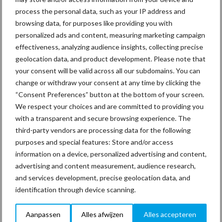
process the personal data, such as your IP address and
browsing data, for purposes like providing you with
Van onze partner Innovi
personalized ads and content, measuring marketing campaign
Beetle veegrobot: jouw
effectiveness, analyzing audience insights, collecting precise
slimme hulp op de
geolocation data, and product development. Please note that
werkvloer
your consent will be valid across all our subdomains. You can
change or withdraw your consent at any time by clicking the
“Consent Preferences” button at the bottom of your screen.
Van onze partner The Legal
We respect your choices and are committed to providing you
Company
with a transparent and secure browsing experience. The
Bescherming van
third-party vendors are processing data for the following
persoonsgegevens: grip op
de risico’s
purposes and special features: Store and/or access
information on a device, personalized advertising and content,
advertising and content measurement, audience research,
Hervorming flexibele
and services development, precise geolocation data, and
arbeidscontracten kent
identification through device scanning.
mitsen en maren
Aanpassen
Alles afwijzen
Alles accepteren