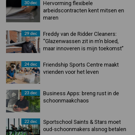
30 dec
Hervorming flexibele
arbeidscontracten kent mitsen en
maren
29 dec
Freddy van de Ridder Cleaners:
“Glazenwassen zit in m’n bloed,
maar innoveren is mijn toekomst”
24 dec
Friendship Sports Centre maakt
vrienden voor het leven
23 dec
Business Apps: breng rust in de
schoonmaakchaos
22 dec
Sportschool Saints & Stars moet
oud-schoonmakers alsnog betalen