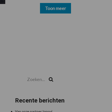
schoonmakers alsnog
betalen
Toon meer
Zoeken...
Zoek
Recente berichten
Van onze partner Innovi