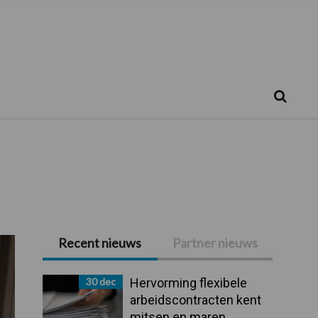
Zoeken...
Zoek
Recent nieuws
Partner nieuws
Primaire
Sidebar
30 dec
Hervorming flexibele
arbeidscontracten kent
mitsen en maren