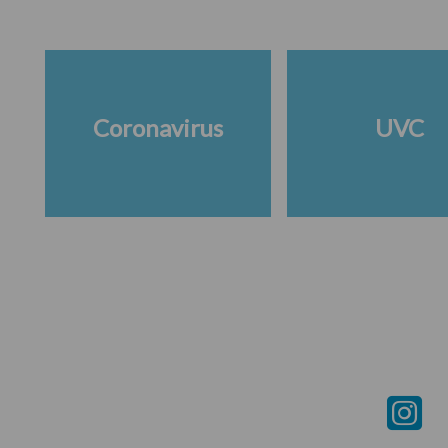
Coronavirus
UVC
Footer