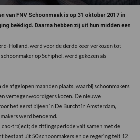
n van FNV Schoonmaak is op 31 oktober 2017 in
ing beëdigd. Daarna hebben zij uit hun midden een
ord-Holland, werd voor de derde keer verkozen tot
 schoonmaker op Schiphol, werd gekozen als
n de afgelopen maanden plaats, waarbij schoonmakers
dden vertegenwoordigers kozen. De nieuwe
r het eerst bijeen in De Burcht in Amsterdam,
onmakers werd benoemd.
 cao-traject; de zittingsperiode valt samen met de
t bestaat uit 50 schoonmakers en de regering telt 12