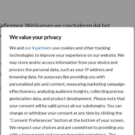
edaflegging. Wel kunnen we concluderen dat het
choonmakers en SP partijvoorzitter Ron Meyer het
We value your privacy
We and
our 4 partners
use cookies and other tracking
technologies to improve your experience on our website. We
may store and/or access information from your device and
makers. Via
@LeonVerdonschot
vanaf
process the personal data, such as your IP address and
noeg
pic.twitter.com/Gt8y7Ezfy8
browsing data, for purposes like providing you with
personalized ads and content, measuring marketing campaign
017
effectiveness, analyzing audience insights, collecting precise
geolocation data, and product development. Please note that
your consent will be valid across all our subdomains. You can
change or withdraw your consent at any time by clicking the
“Consent Preferences” button at the bottom of your screen.
We respect your choices and are committed to providing you
with a transparent and secure browsing experience. The