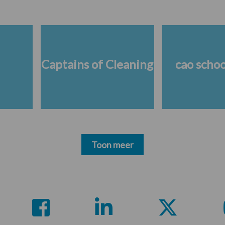
Captains of Cleaning
cao scho
Toon meer