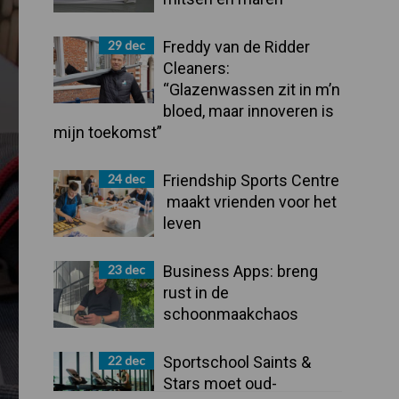
29 dec
Freddy van de Ridder
Cleaners:
“Glazenwassen zit in m’n
bloed, maar innoveren is
mijn toekomst”
24 dec
Friendship Sports Centre
maakt vrienden voor het
leven
23 dec
Business Apps: breng
rust in de
schoonmaakchaos
22 dec
Sportschool Saints &
Stars moet oud-