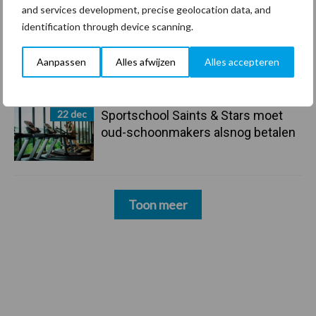
and services development, precise geolocation data, and
identification through device scanning.
23 dec
Business Apps: breng rust in de
Aanpassen
Alles afwijzen
Alles accepteren
schoonmaakchaos
22 dec
Sportschool Saints & Stars moet
oud-schoonmakers alsnog betalen
Toon meer