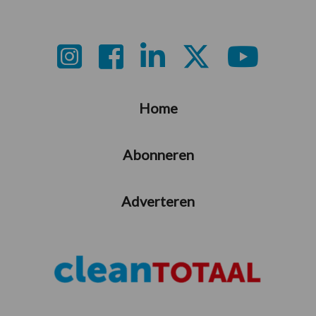
Footer
Home
Abonneren
Adverteren