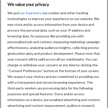
We value your privacy
We and
our 4 partners
use cookies and other tracking
Toon meer
technologies to improve your experience on our website. We
may store and/or access information from your device and
process the personal data, such as your IP address and
Primaire
browsing data, for purposes like providing you with
Recent nieuws
Partner nieuws
personalized ads and content, measuring marketing campaign
Sidebar
effectiveness, analyzing audience insights, collecting precise
30 dec
Hervorming flexibele
geolocation data, and product development. Please note that
arbeidscontracten kent mitsen en
your consent will be valid across all our subdomains. You can
maren
change or withdraw your consent at any time by clicking the
“Consent Preferences” button at the bottom of your screen.
29 dec
Freddy van de Ridder Cleaners:
We respect your choices and are committed to providing you
“Glazenwassen zit in m’n bloed,
with a transparent and secure browsing experience. The
maar innoveren is mijn toekomst”
third-party vendors are processing data for the following
purposes and special features: Store and/or access
information on a device, personalized advertising and content,
24 dec
Friendship Sports Centre maakt
advertising and content measurement, audience research,
vrienden voor het leven