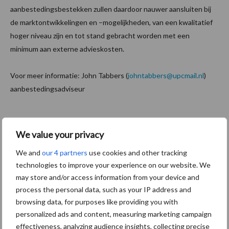
aanbestedingsbestekken zullen daardoor nauwer aansluiten bij
de marktontwikkelingen en –mogelijkheden, van een kwalitatief
hoger niveau zijn en tot stand gebracht worden met een
minimum aan externe advieskosten.
Voor meer informatie: John Tabbers (
johntabbers@upcmail.nl
)
aanbestedingsadviseur
Aanbevolen voor jou! Lees meer
We value your privacy
We and
our 4 partners
use cookies and other tracking
Van onze partner Innovi
technologies to improve your experience on our website. We
Beetle veegrobot: jouw
may store and/or access information from your device and
slimme hulp op de
werkvloer
process the personal data, such as your IP address and
browsing data, for purposes like providing you with
personalized ads and content, measuring marketing campaign
Van onze partner The Legal
effectiveness, analyzing audience insights, collecting precise