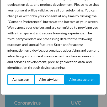
geolocation data, and product development. Please note that
Company
Bescherming van
your consent will be valid across all our subdomains. You can
persoonsgegevens: grip op
change or withdraw your consent at any time by clicking the
de risico’s
“Consent Preferences” button at the bottom of your screen.
We respect your choices and are committed to providing you
with a transparent and secure browsing experience. The
Hervorming flexibele
third-party vendors are processing data for the following
arbeidscontracten kent
purposes and special features: Store and/or access
mitsen en maren
information on a device, personalized advertising and content,
advertising and content measurement, audience research,
and services development, precise geolocation data, and
identification through device scanning.
Thema's
Vakpartners
Aanpassen
Alles afwijzen
Alles accepteren
Coronavirus
UVC