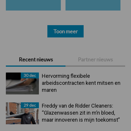
Toon meer
Primaire
Recent nieuws
Partner nieuws
Sidebar
30 dec
Hervorming flexibele
arbeidscontracten kent mitsen en
maren
29 dec
Freddy van de Ridder Cleaners:
“Glazenwassen zit in m’n bloed,
maar innoveren is mijn toekomst”