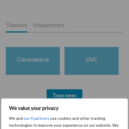
Thema's
Vakpartners
Coronavirus
UVC
Toon meer
We value your privacy
Primaire
We and
our 4 partners
use cookies and other tracking
Recent nieuws
Partner nieuws
technologies to improve your experience on our website. We