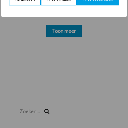
oud-schoonmakers alsnog betalen
Toon meer
Zoeken...
Zoek