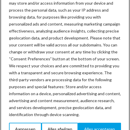
Sidebar
may store and/or access information from your device and
30 dec
Hervorming flexibele
process the personal data, such as your IP address and
arbeidscontracten kent mitsen en
browsing data, for purposes like providing you with
maren
personalized ads and content, measuring marketing campaign
effectiveness, analyzing audience insights, collecting precise
geolocation data, and product development. Please note that
29 dec
Freddy van de Ridder Cleaners:
your consent will be valid across all our subdomains. You can
“Glazenwassen zit in m’n bloed,
change or withdraw your consent at any time by clicking the
maar innoveren is mijn toekomst”
“Consent Preferences” button at the bottom of your screen.
We respect your choices and are committed to providing you
24 dec
Friendship Sports Centre maakt
with a transparent and secure browsing experience. The
vrienden voor het leven
third-party vendors are processing data for the following
purposes and special features: Store and/or access
information on a device, personalized advertising and content,
23 dec
Business Apps: breng rust in de
advertising and content measurement, audience research,
schoonmaakchaos
and services development, precise geolocation data, and
identification through device scanning.
22 dec
Sportschool Saints & Stars moet
Aanpassen
Alles afwijzen
Alles accepteren