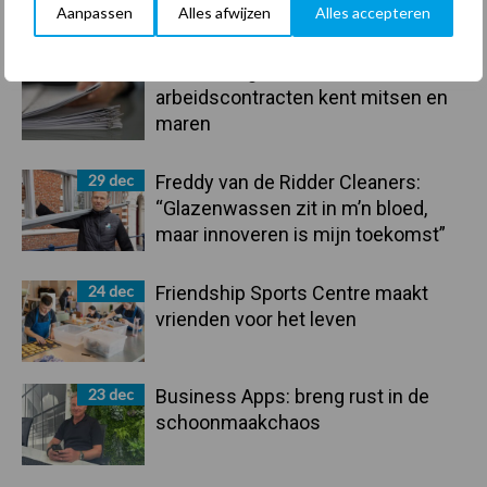
Recent nieuws
Partner nieuws
Aanpassen
Alles afwijzen
Alles accepteren
Sidebar
30 dec
Hervorming flexibele
arbeidscontracten kent mitsen en
maren
29 dec
Freddy van de Ridder Cleaners:
“Glazenwassen zit in m’n bloed,
maar innoveren is mijn toekomst”
24 dec
Friendship Sports Centre maakt
vrienden voor het leven
23 dec
Business Apps: breng rust in de
schoonmaakchaos