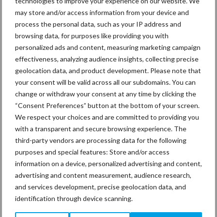
technologies to improve your experience on our website. We
mitsen en maren
may store and/or access information from your device and
process the personal data, such as your IP address and
browsing data, for purposes like providing you with
personalized ads and content, measuring marketing campaign
Thema's
Vakpartners
effectiveness, analyzing audience insights, collecting precise
geolocation data, and product development. Please note that
your consent will be valid across all our subdomains. You can
change or withdraw your consent at any time by clicking the
“Consent Preferences” button at the bottom of your screen.
Coronavirus
UVC
We respect your choices and are committed to providing you
with a transparent and secure browsing experience. The
third-party vendors are processing data for the following
purposes and special features: Store and/or access
information on a device, personalized advertising and content,
Toon meer
advertising and content measurement, audience research,
and services development, precise geolocation data, and
identification through device scanning.
Primaire