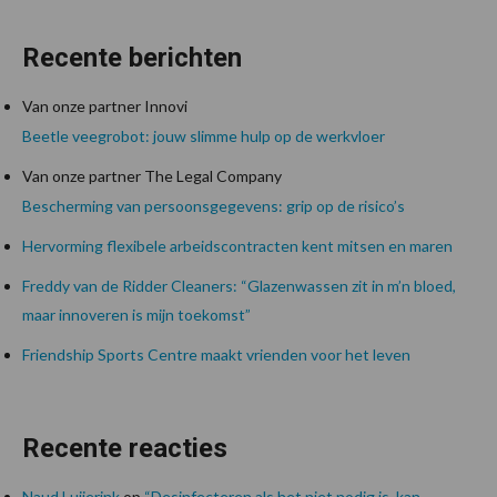
Recente berichten
Van onze partner Innovi
Beetle veegrobot: jouw slimme hulp op de werkvloer
Van onze partner The Legal Company
Bescherming van persoonsgegevens: grip op de risico’s
Hervorming flexibele arbeidscontracten kent mitsen en maren
Freddy van de Ridder Cleaners: “Glazenwassen zit in m’n bloed,
maar innoveren is mijn toekomst”
Friendship Sports Centre maakt vrienden voor het leven
Recente reacties
Naud Luijerink
op
“Desinfecteren als het niet nodig is, kan