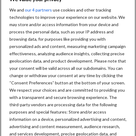
Toon meer
We and
our 4 partners
use cookies and other tracking
technologies to improve your experience on our website. We
may store and/or access information from your device and
Primaire
process the personal data, such as your IP address and
Recent nieuws
Partner nieuws
browsing data, for purposes like providing you with
Sidebar
personalized ads and content, measuring marketing campaign
30 dec
Hervorming flexibele
effectiveness, analyzing audience insights, collecting precise
arbeidscontracten kent mitsen en
geolocation data, and product development. Please note that
maren
your consent will be valid across all our subdomains. You can
change or withdraw your consent at any time by clicking the
“Consent Preferences” button at the bottom of your screen.
29 dec
Freddy van de Ridder Cleaners:
We respect your choices and are committed to providing you
“Glazenwassen zit in m’n bloed,
with a transparent and secure browsing experience. The
maar innoveren is mijn toekomst”
third-party vendors are processing data for the following
purposes and special features: Store and/or access
24 dec
Friendship Sports Centre maakt
information on a device, personalized advertising and content,
vrienden voor het leven
advertising and content measurement, audience research,
and services development, precise geolocation data, and