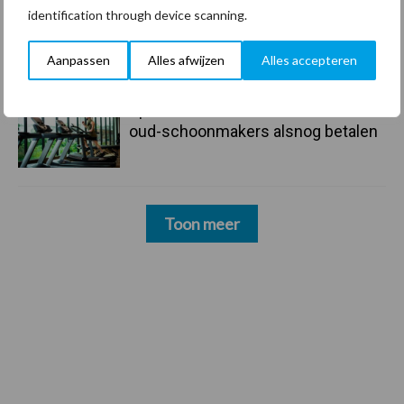
identification through device scanning.
23 dec
Business Apps: breng rust in de
schoonmaakchaos
Aanpassen
Alles afwijzen
Alles accepteren
22 dec
Sportschool Saints & Stars moet
oud-schoonmakers alsnog betalen
Toon meer