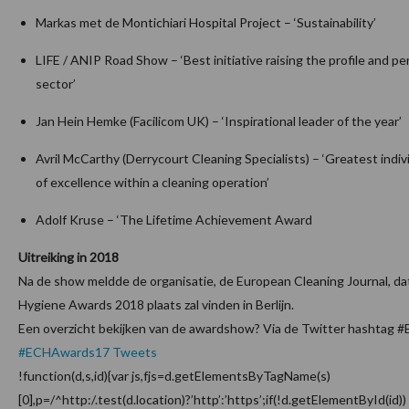
Markas met de Montichiari Hospital Project – ‘Sustainability’
LIFE / ANIP Road Show – ‘Best initiative raising the profile and p
sector’
Jan Hein Hemke (Facilicom UK) – ‘Inspirational leader of the year’
Avril McCarthy (Derrycourt Cleaning Specialists) – ‘Greatest indiv
of excellence within a cleaning operation’
Adolf Kruse – ‘The Lifetime Achievement Award
Uitreiking in 2018
Na de show meldde de organisatie, de European Cleaning Journal, da
Hygiene Awards 2018 plaats zal vinden in Berlijn.
Een overzicht bekijken van de awardshow? Via de Twitter hashtag
#ECHAwards17 Tweets
!function(d,s,id){var js,fjs=d.getElementsByTagName(s)
[0],p=/^http:/.test(d.location)?’http’:’https’;if(!d.getElementById(id))