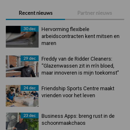
Primaire
Recent nieuws
Partner nieuws
Sidebar
30 dec
Hervorming flexibele
arbeidscontracten kent mitsen en
maren
29 dec
Freddy van de Ridder Cleaners:
“Glazenwassen zit in m’n bloed,
maar innoveren is mijn toekomst”
24 dec
Friendship Sports Centre maakt
vrienden voor het leven
23 dec
Business Apps: breng rust in de
schoonmaakchaos