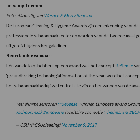
ontvangst nemen.
Foto afkomstig van
Werner & Mertz Benelux
De European Cleaning & Hygiene Awards zijn een erkenning voor de ‘
professionele schoonmaaksector en worden voor de tweede maal geo
uitgereikt tijdens het galadiner.
Nederlandse winnaars
Eén van de kanshebbers op een award was het concept
BeSense
van
‘groundbreking technologial innovation of the year’ werd het concep
het schoonmaakbedrijf weten trots te zijn op het winnen van de awa
Yes! slimme sensoren
@BeSense_
winnen Europese award Ground
#schoonmaak
#innovatie
facilitaire cocreatie
@heijmansnl
#ECH
— CSU (@CSUcleaning)
November 9, 2017