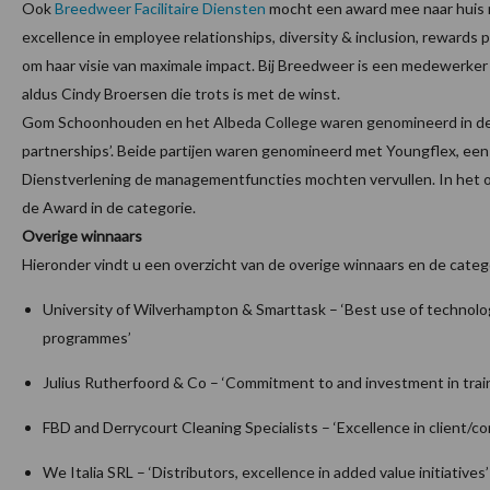
Ook
Breedweer Facilitaire Diensten
mocht een award mee naar huis 
excellence in employee relationships, diversity & inclusion, rewards
om haar visie van maximale impact. Bij Breedweer is een medewerke
aldus Cindy Broersen die trots is met de winst.
Gom Schoonhouden en het Albeda College waren genomineerd in de ca
partnerships’. Beide partijen waren genomineerd met Youngflex, een b
Dienstverlening de managementfuncties mochten vervullen. In het ov
de Award in de categorie.
Overige winnaars
Hieronder vindt u een overzicht van de overige winnaars en de categ
University of Wilverhampton & Smarttask – ‘Best use of technolog
programmes’
Julius Rutherfoord & Co – ‘Commitment to and investment in trai
FBD and Derrycourt Cleaning Specialists – ‘Excellence in client/co
We Italia SRL – ‘Distributors, excellence in added value initiatives’