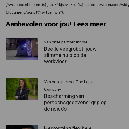
{js=d.createElement(s);js.id=id;js.src=p+”://platform.twitter.com/widge
(document,”script”,”twitter-wjs”);
Aanbevolen voor jou! Lees meer
Van onze partner Innovi
Beetle veegrobot: jouw
slimme hulp op de
werkvloer
Van onze partner The Legal
Company
Bescherming van
persoonsgegevens: grip op
de risico’s
Hervorming flexibele