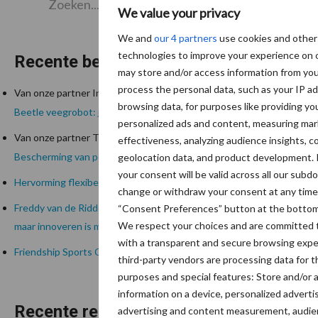
Zoek
We value your privacy
We and
our 4 partners
use cookies and other
technologies to improve your experience on
Recente berichten
may store and/or access information from yo
process the personal data, such as your IP a
Van onze partner Innovi
browsing data, for purposes like providing yo
Beetle veegrobot: jouw slimme hulp op de werkvloer
personalized ads and content, measuring ma
Van onze partner The Legal Company
effectiveness, analyzing audience insights, co
Bescherming van persoonsgegevens: grip op de risico’s
geolocation data, and product development. 
your consent will be valid across all our subd
Hervorming flexibele arbeidscontracten kent mitsen en maren
change or withdraw your consent at any time 
Freddy van de Ridder Cleaners: “Glazenwassen zit in m’n bloed,
“Consent Preferences” button at the bottom
We respect your choices and are committed t
maar innoveren is mijn toekomst”
with a transparent and secure browsing expe
Friendship Sports Centre maakt vrienden voor het leven
third-party vendors are processing data for t
purposes and special features: Store and/or 
information on a device, personalized adverti
Recente reacties
advertising and content measurement, audie