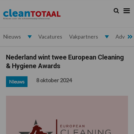
Spring
Door
Spring
Spring
naar
naar
naar
naar
Zoeken...
Zoek
Cleantotaal.nl
Het
de
de
de
de
hoofdnavigatie
hoofd
eerste
voettekst
laatste
inhoud
sidebar
nieuws
voor
Nieuws
Vacatures
Vakpartners
Advert
de
professionele
Nederland wint twee European Cleaning
schoonmaak
& Hygiene Awards
8 oktober 2024
Nieuws