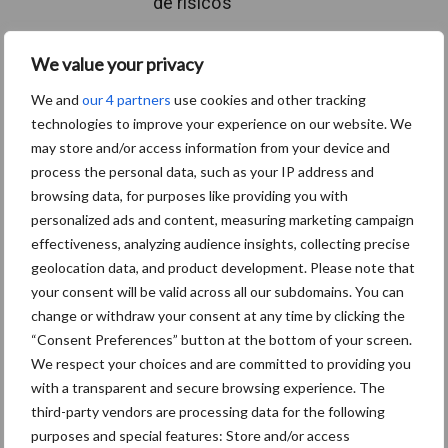
de risico’s
We value your privacy
Hervorming flexibele
arbeidscontracten kent
We and
our 4 partners
use cookies and other tracking
mitsen en maren
technologies to improve your experience on our website. We
may store and/or access information from your device and
process the personal data, such as your IP address and
browsing data, for purposes like providing you with
Freddy van de Ridder
personalized ads and content, measuring marketing campaign
Cleaners: “Glazenwassen
effectiveness, analyzing audience insights, collecting precise
zit in m’n bloed, maar
innoveren is mijn toekomst”
geolocation data, and product development. Please note that
your consent will be valid across all our subdomains. You can
change or withdraw your consent at any time by clicking the
“Consent Preferences” button at the bottom of your screen.
Thema's
Vakpartners
We respect your choices and are committed to providing you
with a transparent and secure browsing experience. The
third-party vendors are processing data for the following
purposes and special features: Store and/or access