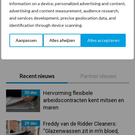
information on a device, personalized advertising and content,
Coronavirus
UVC
advertising and content measurement, audience research,
and services development, precise geolocation data, and
identification through device scanning.
Aanpassen
Alles afwijzen
Alles accepteren
Toon meer
Primaire
Recent nieuws
Partner nieuws
Sidebar
30 dec
Hervorming flexibele
arbeidscontracten kent mitsen en
maren
29 dec
Freddy van de Ridder Cleaners:
“Glazenwassen zit in m’n bloed,