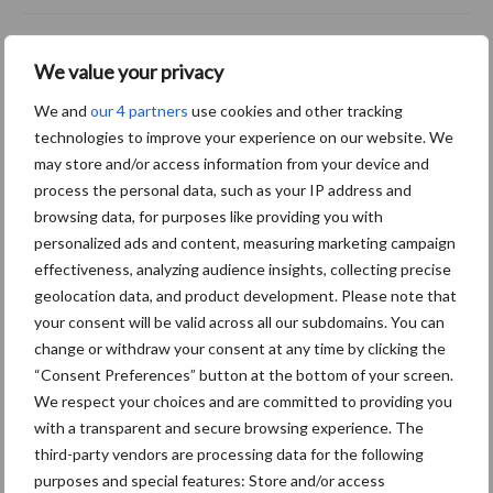
Van onze partner The Legal
We value your privacy
Company
Bescherming van
We and
our 4 partners
use cookies and other tracking
persoonsgegevens: grip op
technologies to improve your experience on our website. We
de risico’s
may store and/or access information from your device and
process the personal data, such as your IP address and
browsing data, for purposes like providing you with
Hervorming flexibele
personalized ads and content, measuring marketing campaign
arbeidscontracten kent
effectiveness, analyzing audience insights, collecting precise
mitsen en maren
geolocation data, and product development. Please note that
your consent will be valid across all our subdomains. You can
change or withdraw your consent at any time by clicking the
“Consent Preferences” button at the bottom of your screen.
Thema's
Vakpartners
We respect your choices and are committed to providing you
with a transparent and secure browsing experience. The
third-party vendors are processing data for the following
purposes and special features: Store and/or access