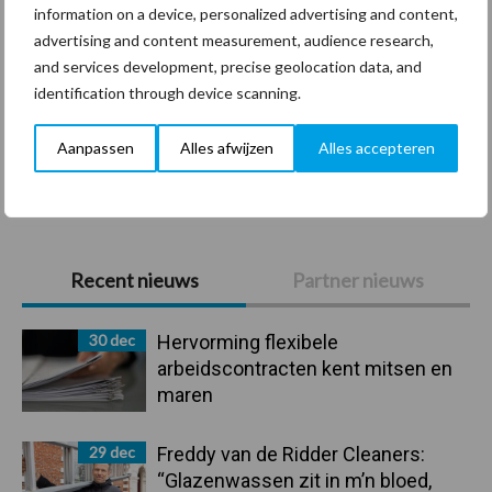
information on a device, personalized advertising and content,
Coronavirus
UVC
advertising and content measurement, audience research,
and services development, precise geolocation data, and
identification through device scanning.
Aanpassen
Alles afwijzen
Alles accepteren
Toon meer
Primaire
Recent nieuws
Partner nieuws
Sidebar
30 dec
Hervorming flexibele
arbeidscontracten kent mitsen en
maren
29 dec
Freddy van de Ridder Cleaners:
“Glazenwassen zit in m’n bloed,