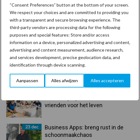
“Consent Preferences” button at the bottom of your screen.
Primaire
We respect your choices and are committed to providing you
Recent nieuws
Partner nieuws
with a transparent and secure browsing experience. The
Sidebar
third-party vendors are processing data for the following
30 dec
Hervorming flexibele
purposes and special features: Store and/or access
arbeidscontracten kent mitsen en
information on a device, personalized advertising and content,
maren
advertising and content measurement, audience research,
and services development, precise geolocation data, and
identification through device scanning.
29 dec
Freddy van de Ridder Cleaners:
“Glazenwassen zit in m’n bloed,
maar innoveren is mijn toekomst”
Aanpassen
Alles afwijzen
Alles accepteren
24 dec
Friendship Sports Centre maakt
vrienden voor het leven
23 dec
Business Apps: breng rust in de
schoonmaakchaos