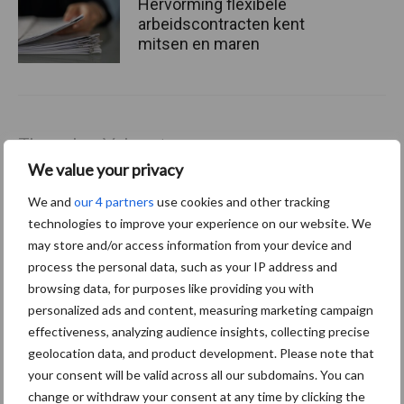
Hervorming flexibele
arbeidscontracten kent
mitsen en maren
Thema's
Vakpartners
We value your privacy
We and
our 4 partners
use cookies and other tracking
technologies to improve your experience on our website. We
may store and/or access information from your device and
Coronavirus
UVC
process the personal data, such as your IP address and
browsing data, for purposes like providing you with
personalized ads and content, measuring marketing campaign
effectiveness, analyzing audience insights, collecting precise
geolocation data, and product development. Please note that
Toon meer
your consent will be valid across all our subdomains. You can
change or withdraw your consent at any time by clicking the