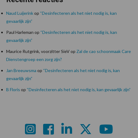
Naud Luijerink
op
“Desinfecteren als het niet nodig is, kan
gevaarlijk zijn”
Paul Harleman
op
“Desinfecteren als het niet nodig is, kan
gevaarlijk zijn”
Maurice Rutgrink, voorzitter SieV
op
Zal de cao schoonmaak Care
Dienstengroep een zorg zijn?
Jan Breeuwsma
op
“Desinfecteren als het niet nodig is, kan
gevaarlijk zijn”
B Floris
op
“Desinfecteren als het niet nodig is, kan gevaarlijk zijn”
Footer