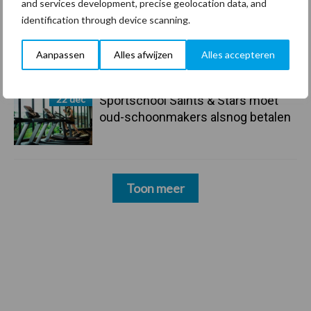
and services development, precise geolocation data, and
identification through device scanning.
23 dec
Business Apps: breng rust in de
schoonmaakchaos
Aanpassen
Alles afwijzen
Alles accepteren
22 dec
Sportschool Saints & Stars moet
oud-schoonmakers alsnog betalen
Toon meer