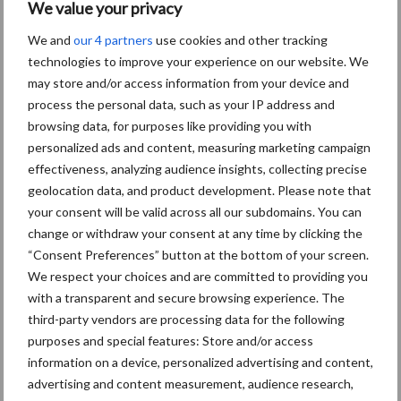
We value your privacy
Toon meer
We and
our 4 partners
use cookies and other tracking
technologies to improve your experience on our website. We
may store and/or access information from your device and
process the personal data, such as your IP address and
Primaire
Recent nieuws
Partner nieuws
browsing data, for purposes like providing you with
personalized ads and content, measuring marketing campaign
Sidebar
effectiveness, analyzing audience insights, collecting precise
30 dec
Hervorming flexibele
geolocation data, and product development. Please note that
arbeidscontracten kent mitsen en
your consent will be valid across all our subdomains. You can
maren
change or withdraw your consent at any time by clicking the
“Consent Preferences” button at the bottom of your screen.
29 dec
Freddy van de Ridder Cleaners:
We respect your choices and are committed to providing you
“Glazenwassen zit in m’n bloed,
with a transparent and secure browsing experience. The
maar innoveren is mijn toekomst”
third-party vendors are processing data for the following
purposes and special features: Store and/or access
24 dec
Friendship Sports Centre maakt
information on a device, personalized advertising and content,
vrienden voor het leven
advertising and content measurement, audience research,