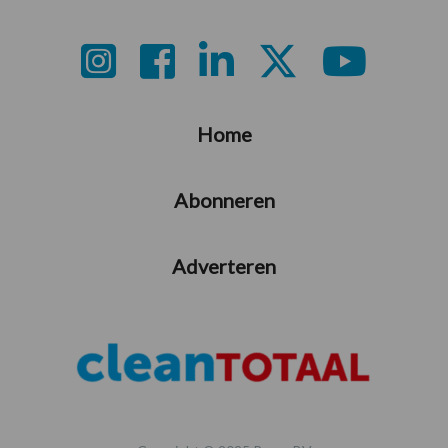
Footer
Home
Abonneren
Adverteren