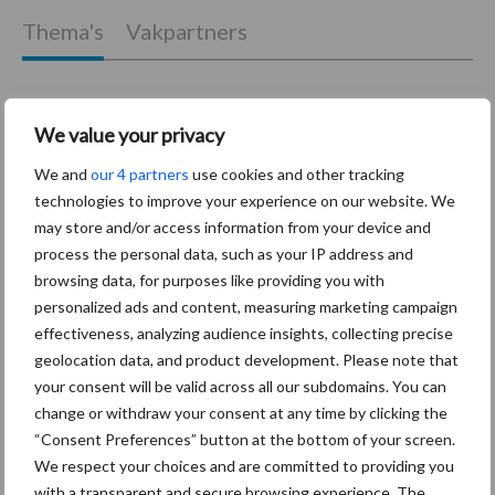
Thema's
Vakpartners
We value your privacy
Coronavirus
UVC
We and
our 4 partners
use cookies and other tracking
technologies to improve your experience on our website. We
may store and/or access information from your device and
process the personal data, such as your IP address and
browsing data, for purposes like providing you with
Toon meer
personalized ads and content, measuring marketing campaign
effectiveness, analyzing audience insights, collecting precise
geolocation data, and product development. Please note that
your consent will be valid across all our subdomains. You can
Primaire
Recent nieuws
Partner nieuws
change or withdraw your consent at any time by clicking the
Sidebar
“Consent Preferences” button at the bottom of your screen.
We respect your choices and are committed to providing you
30 dec
Hervorming flexibele
with a transparent and secure browsing experience. The