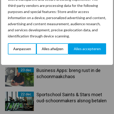
arbeidscontracten kent mitsen en
third-party vendors are processing data for the following
maren
purposes and special features: Store and/or access
information on a device, personalized advertising and content,
29 dec
Freddy van de Ridder Cleaners:
advertising and content measurement, audience research,
“Glazenwassen zit in m’n bloed,
and services development, precise geolocation data, and
maar innoveren is mijn toekomst”
identification through device scanning.
24 dec
Friendship Sports Centre maakt
Aanpassen
Alles afwijzen
Alles accepteren
vrienden voor het leven
23 dec
Business Apps: breng rust in de
schoonmaakchaos
22 dec
Sportschool Saints & Stars moet
oud-schoonmakers alsnog betalen