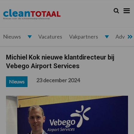
Spring
Door
Spring
Spring
naar
naar
naar
naar
Zoeken...
Zoek
Cleantotaal.nl
Het
de
de
de
de
hoofdnavigatie
hoofd
eerste
voettekst
laatste
inhoud
sidebar
nieuws
voor
Nieuws
Vacatures
Vakpartners
Advert
de
professionele
Michiel Kok nieuwe klantdirecteur bij
schoonmaak
Vebego Airport Services
23 december 2024
Nieuws