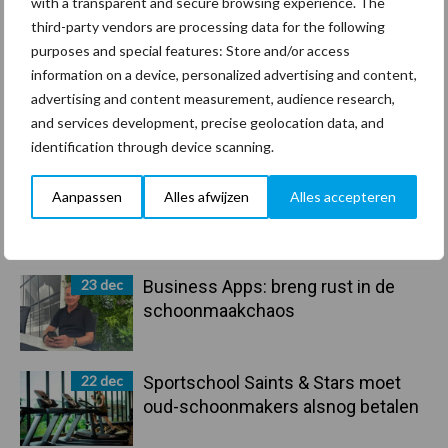
with a transparent and secure browsing experience. The
arbeidscontracten kent mitsen en
third-party vendors are processing data for the following
maren
purposes and special features: Store and/or access
information on a device, personalized advertising and content,
29 dec
Freddy van de Ridder Cleaners:
advertising and content measurement, audience research,
“Glazenwassen zit in m’n bloed,
and services development, precise geolocation data, and
maar innoveren is mijn toekomst”
identification through device scanning.
24 dec
Friendship Sports Centre maakt
Aanpassen
Alles afwijzen
Alles accepteren
vrienden voor het leven
23 dec
Business Apps: breng rust in de
schoonmaakchaos
22 dec
Sportschool Saints & Stars moet
oud-schoonmakers alsnog betalen