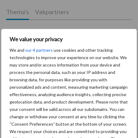
Thema's
Vakpartners
We value your privacy
Coronavirus
UVC
We and
our 4 partners
use cookies and other tracking
technologies to improve your experience on our website. We
may store and/or access information from your device and
process the personal data, such as your IP address and
browsing data, for purposes like providing you with
Toon meer
personalized ads and content, measuring marketing campaign
effectiveness, analyzing audience insights, collecting precise
geolocation data, and product development. Please note that
your consent will be valid across all our subdomains. You can
Primaire
Recent nieuws
Partner nieuws
change or withdraw your consent at any time by clicking the
Sidebar
“Consent Preferences” button at the bottom of your screen.
We respect your choices and are committed to providing you
30 dec
Hervorming flexibele