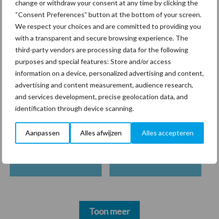
change or withdraw your consent at any time by clicking the
“Consent Preferences” button at the bottom of your screen.
Hervorming flexibele
arbeidscontracten kent
We respect your choices and are committed to providing you
mitsen en maren
with a transparent and secure browsing experience. The
third-party vendors are processing data for the following
purposes and special features: Store and/or access
information on a device, personalized advertising and content,
advertising and content measurement, audience research,
Thema's
Vakpartners
and services development, precise geolocation data, and
identification through device scanning.
Aanpassen
Alles afwijzen
Alles accepteren
Coronavirus
UVC
Toon meer