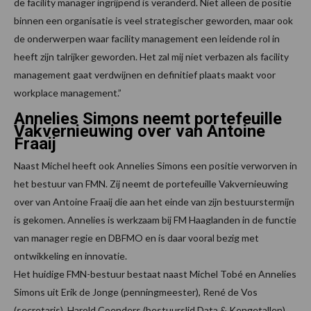
de facility manager ingrijpend is veranderd. Niet alleen de positie
binnen een organisatie is veel strategischer geworden, maar ook
de onderwerpen waar facility management een leidende rol in
heeft zijn talrijker geworden. Het zal mij niet verbazen als facility
management gaat verdwijnen en definitief plaats maakt voor
workplace management.”
Annelies Simons neemt portefeuille
Vakvernieuwing over van Antoine
Fraaij
Naast Michel heeft ook Annelies Simons een positie verworven in
het bestuur van FMN. Zij neemt de portefeuille Vakvernieuwing
over van Antoine Fraaij die aan het einde van zijn bestuurstermijn
is gekomen. Annelies is werkzaam bij FM Haaglanden in de functie
van manager regie en DBFMO en is daar vooral bezig met
ontwikkeling en innovatie.
Het huidige FMN-bestuur bestaat naast Michel Tobé en Annelies
Simons uit Erik de Jonge (penningmeester), René de Vos
(secretaris), Harold Coenders (bestuurslid Data & Kengetallen),