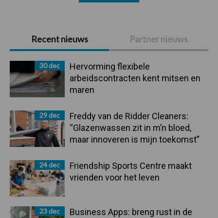
Primaire
Recent nieuws
Partner nieuws
Sidebar
30 dec
Hervorming flexibele
arbeidscontracten kent mitsen en
maren
29 dec
Freddy van de Ridder Cleaners:
“Glazenwassen zit in m’n bloed,
maar innoveren is mijn toekomst”
24 dec
Friendship Sports Centre maakt
vrienden voor het leven
23 dec
Business Apps: breng rust in de