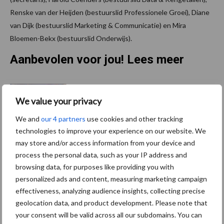
Renske van der Heijden (bestuurslid Professionele Groei), Diane
van Dijk (bestuurslid Marketing & Communicatie) en Mira
Bloemen-Bekx (bestuurslid Onderwijs).
Aanbevolen voor jou! Lees meer
Van onze partner Innovi
We value your privacy
Beetle veegrobot: jouw
slimme hulp op de
We and
our 4 partners
use cookies and other tracking
werkvloer
technologies to improve your experience on our website. We
may store and/or access information from your device and
process the personal data, such as your IP address and
Van onze partner The Legal
browsing data, for purposes like providing you with
Company
personalized ads and content, measuring marketing campaign
Bescherming van
effectiveness, analyzing audience insights, collecting precise
persoonsgegevens: grip op
geolocation data, and product development. Please note that
de risico’s
your consent will be valid across all our subdomains. You can