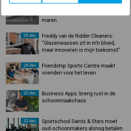
30 dec
Hervorming flexibele
arbeidscontracten kent mitsen en
maren
29 dec
Freddy van de Ridder Cleaners:
“Glazenwassen zit in m’n bloed,
maar innoveren is mijn toekomst”
24 dec
Friendship Sports Centre maakt
vrienden voor het leven
23 dec
Business Apps: breng rust in de
schoonmaakchaos
22 dec
Sportschool Saints & Stars moet
oud-schoonmakers alsnog betalen