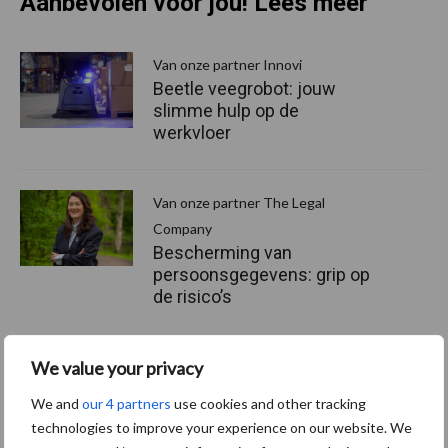
Aanbevolen voor jou! Lees meer
Van onze partner Innovi
Beetle veegrobot: jouw
slimme hulp op de
werkvloer
Van onze partner The Legal
Company
Bescherming van
persoonsgegevens: grip op
de risico’s
Hervorming flexibele
We value your privacy
arbeidscontracten kent
We and
our 4 partners
use cookies and other tracking
mitsen en maren
technologies to improve your experience on our website. We