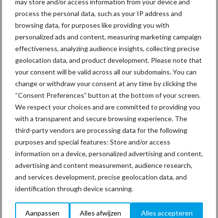
may store and/or access information from your device and
process the personal data, such as your IP address and
browsing data, for purposes like providing you with
Thema's
Vakpartners
personalized ads and content, measuring marketing campaign
effectiveness, analyzing audience insights, collecting precise
geolocation data, and product development. Please note that
your consent will be valid across all our subdomains. You can
change or withdraw your consent at any time by clicking the
Coronavirus
UVC
“Consent Preferences” button at the bottom of your screen.
We respect your choices and are committed to providing you
with a transparent and secure browsing experience. The
third-party vendors are processing data for the following
purposes and special features: Store and/or access
Toon meer
information on a device, personalized advertising and content,
advertising and content measurement, audience research,
and services development, precise geolocation data, and
identification through device scanning.
Primaire
Recent nieuws
Partner nieuws
Sidebar
Aanpassen
Alles afwijzen
Alles accepteren