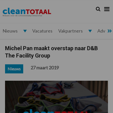
Spring
Door
Spring
Spring
naar
naar
naar
naar
Zoeken...
Zoek
Cleantotaal.nl
Het
de
de
de
de
hoofdnavigatie
hoofd
eerste
voettekst
laatste
inhoud
sidebar
nieuws
voor
Nieuws
Vacatures
Vakpartners
Advert
de
professionele
Michel Pan maakt overstap naar D&B
schoonmaak
The Facility Group
27 maart 2019
Nieuws