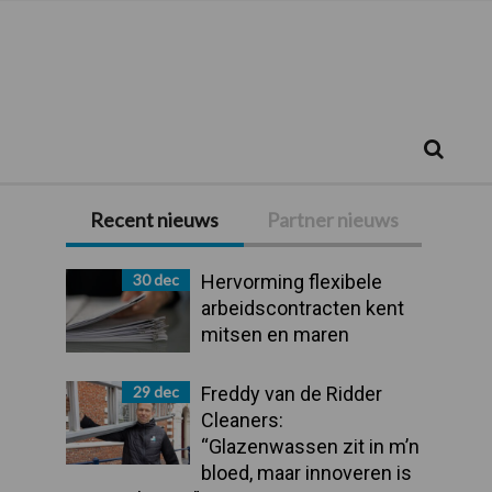
Zoeken...
Zoek
Recent nieuws
Partner nieuws
Primaire
Sidebar
30 dec
Hervorming flexibele
arbeidscontracten kent
mitsen en maren
29 dec
Freddy van de Ridder
Cleaners:
“Glazenwassen zit in m’n
bloed, maar innoveren is