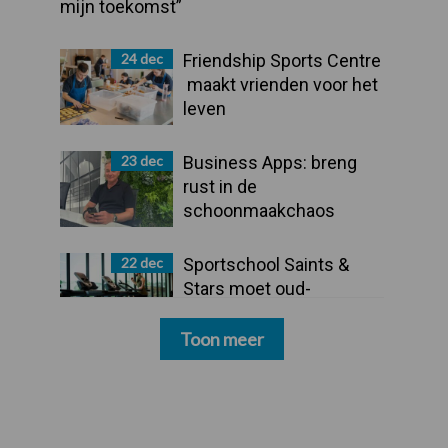
mijn toekomst”
24 dec
Friendship Sports Centre
maakt vrienden voor het
leven
23 dec
Business Apps: breng
rust in de
schoonmaakchaos
22 dec
Sportschool Saints &
Stars moet oud-
schoonmakers alsnog
betalen
Toon meer