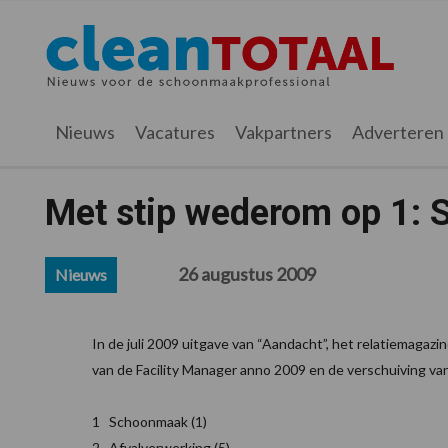
Spring
Door
Spring
Spring
naar
naar
naar
naar
Cleantotaal.nl
Het
de
de
de
de
hoofdnavigatie
hoofd
eerste
voettekst
laatste
inhoud
sidebar
nieuws
Nieuws
Vacatures
Vakpartners
Adverteren
voor
de
professionele
Met stip wederom op 1:
schoonmaak
26 augustus 2009
Nieuws
In de juli 2009 uitgave van “Aandacht”, het relatiemagazin
van de Facility Manager anno 2009 en de verschuiving va
1 Schoonmaak (1)
2 Afvalverwerking (5)