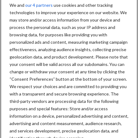
We and
our 4 partners
use cookies and other tracking
technologies to improve your experience on our website. We
may store and/or access information from your device and
Primaire
Recent nieuws
Partner nieuws
process the personal data, such as your IP address and
Sidebar
browsing data, for purposes like providing you with
personalized ads and content, measuring marketing campaign
30 dec
Hervorming flexibele
effectiveness, analyzing audience insights, collecting precise
arbeidscontracten kent mitsen en
geolocation data, and product development. Please note that
maren
your consent will be valid across all our subdomains. You can
change or withdraw your consent at any time by clicking the
29 dec
Freddy van de Ridder Cleaners:
“Consent Preferences” button at the bottom of your screen.
“Glazenwassen zit in m’n bloed,
We respect your choices and are committed to providing you
maar innoveren is mijn toekomst”
with a transparent and secure browsing experience. The
third-party vendors are processing data for the following
24 dec
Friendship Sports Centre maakt
purposes and special features: Store and/or access
vrienden voor het leven
information on a device, personalized advertising and content,
advertising and content measurement, audience research,
and services development, precise geolocation data, and
23 dec
Business Apps: breng rust in de