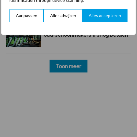
identification through device scanning.
schoonmaakchaos
Aanpassen
Alles afwijzen
Alles accepteren
22 dec
Sportschool Saints & Stars moet
oud-schoonmakers alsnog betalen
Toon meer