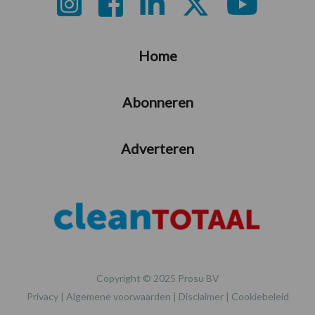
Footer
Home
Abonneren
Adverteren
Copyright © 2025 Prosu BV
Privacy
|
Algemene voorwaarden
|
Disclaimer
|
Cookiebeleid