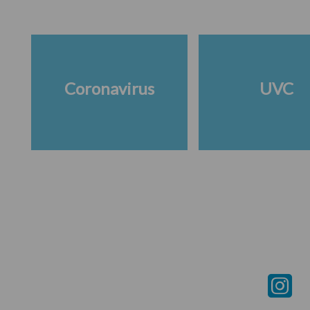
Coronavirus
UVC
Footer