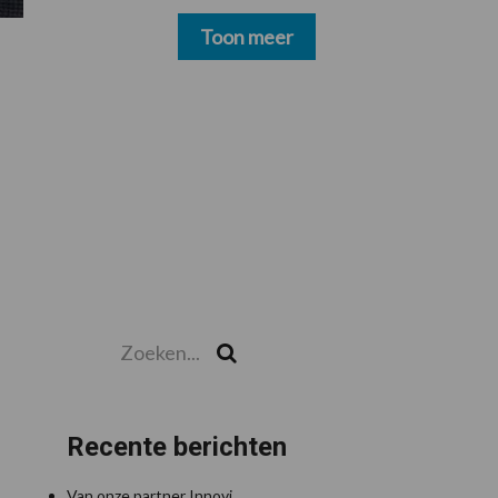
schoonmakers alsnog
betalen
Toon meer
Zoeken...
Zoek
Recente berichten
Van onze partner Innovi