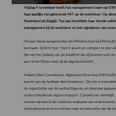
Vrijdag 9 november heeft het management team van EW Fa
haar jaarlijks terugkerende ‘MT op de werkvloer’. Op deze
Nederland als België. Toe aan inmiddels haar tiende edit
management bij de werkvloer en het signaleren van event
Dit jaar nieuw aangetreden als HR Directeur bij EW Facili
leerzaam. Zij licht toe: “Het is goed om collega’s te zien d
zijn van het belang van de kwaliteit die zij leveren voor de
aan Hotel Okura waar zij de dag doorbracht.
Volgens Bas Cornelissen, Algemeen Directeur EW Facility S
kracht van de facilitair dienstverlener. “De mix in betro
de organisatie van de opdrachtgever, en daarmee gepaard
onderscheidende eigenschappen”. Cornelissen vervolgt: “
nemen wij mee in de continue evaluatie van onze interne p
optimaliseren en in te richten naar de behoefte van de ei