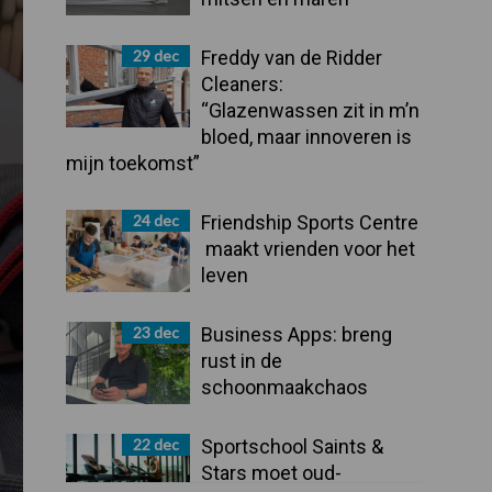
29 dec
Freddy van de Ridder
Cleaners:
“Glazenwassen zit in m’n
bloed, maar innoveren is
mijn toekomst”
24 dec
Friendship Sports Centre
maakt vrienden voor het
leven
23 dec
Business Apps: breng
rust in de
schoonmaakchaos
22 dec
Sportschool Saints &
Stars moet oud-