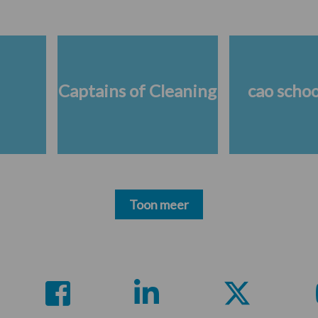
Captains of Cleaning
cao scho
Toon meer