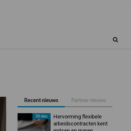
Zoeken...
Zoek
Recent nieuws
Partner nieuws
Primaire
Sidebar
30 dec
Hervorming flexibele
arbeidscontracten kent
mitsen en maren