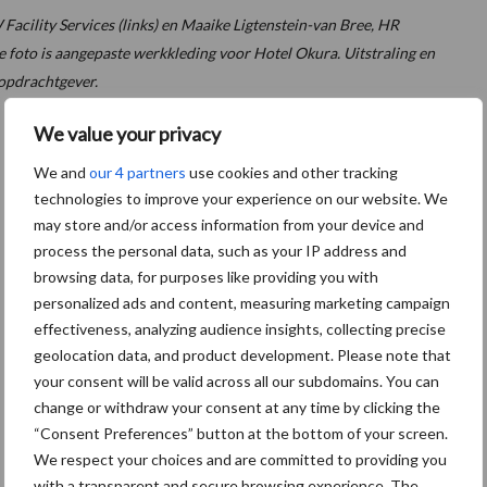
ility Services (links) en Maaike Ligtenstein-van Bree, HR
e foto is aangepaste werkkleding voor Hotel Okura. Uitstraling en
 opdrachtgever.
We value your privacy
We and
our 4 partners
use cookies and other tracking
technologies to improve your experience on our website. We
may store and/or access information from your device and
process the personal data, such as your IP address and
browsing data, for purposes like providing you with
personalized ads and content, measuring marketing campaign
effectiveness, analyzing audience insights, collecting precise
geolocation data, and product development. Please note that
your consent will be valid across all our subdomains. You can
change or withdraw your consent at any time by clicking the
“Consent Preferences” button at the bottom of your screen.
We respect your choices and are committed to providing you
with a transparent and secure browsing experience. The