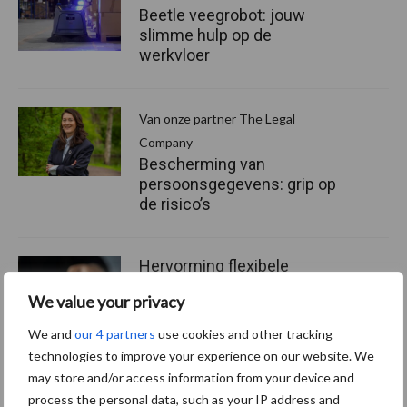
Beetle veegrobot: jouw
slimme hulp op de
werkvloer
Van onze partner The Legal
Company
Bescherming van
persoonsgegevens: grip op
de risico’s
Hervorming flexibele
arbeidscontracten kent
We value your privacy
mitsen en maren
We and
our 4 partners
use cookies and other tracking
technologies to improve your experience on our website. We
may store and/or access information from your device and
process the personal data, such as your IP address and
Thema's
Vakpartners