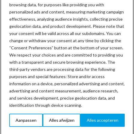
browsing data, for purposes like providing you with
personalized ads and content, measuring marketing campaign
effectiveness, analyzing audience insights, collecting precise
geolocation data, and product development. Please note that
your consent will be valid across all our subdomains. You can
Coronavirus
UVC
change or withdraw your consent at any time by clicking the
“Consent Preferences” button at the bottom of your screen.
We respect your choices and are committed to providing you
with a transparent and secure browsing experience. The
third-party vendors are processing data for the following
Toon meer
purposes and special features: Store and/or access
information on a device, personalized advertising and content,
advertising and content measurement, audience research,
Primaire
and services development, precise geolocation data, and
Recent nieuws
Partner nieuws
identification through device scanning.
Sidebar
30 dec
Hervorming flexibele
Aanpassen
Alles afwijzen
Alles accepteren
arbeidscontracten kent mitsen en
maren