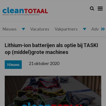
Spring
Door
Spring
Spring
naar
naar
naar
naar
Zoeken...
Zoek
Cleantotaal.nl
Het
de
de
de
de
hoofdnavigatie
hoofd
eerste
voettekst
laatste
inhoud
sidebar
nieuws
voor
Nieuws
Vacatures
Vakpartners
Advert
de
professionele
Lithium-ion batterijen als optie bij TASKI
schoonmaak
op (middel)grote machines
21 oktober 2020
Nieuws