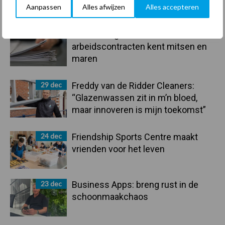
Recent nieuws
Partner nieuws
Aanpassen
Alles afwijzen
Alles accepteren
Sidebar
30 dec
Hervorming flexibele
arbeidscontracten kent mitsen en
maren
29 dec
Freddy van de Ridder Cleaners:
“Glazenwassen zit in m’n bloed,
maar innoveren is mijn toekomst”
24 dec
Friendship Sports Centre maakt
vrienden voor het leven
23 dec
Business Apps: breng rust in de
schoonmaakchaos