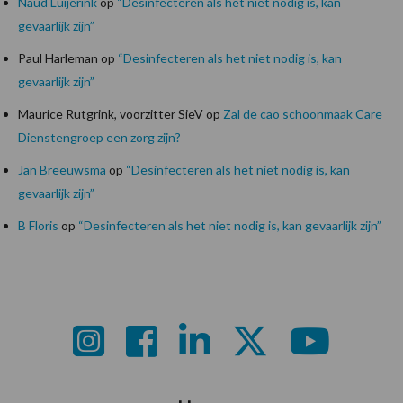
Naud Luijerink
op
“Desinfecteren als het niet nodig is, kan
gevaarlijk zijn”
Paul Harleman
op
“Desinfecteren als het niet nodig is, kan
gevaarlijk zijn”
Maurice Rutgrink, voorzitter SieV
op
Zal de cao schoonmaak Care
Dienstengroep een zorg zijn?
Jan Breeuwsma
op
“Desinfecteren als het niet nodig is, kan
gevaarlijk zijn”
B Floris
op
“Desinfecteren als het niet nodig is, kan gevaarlijk zijn”
Footer