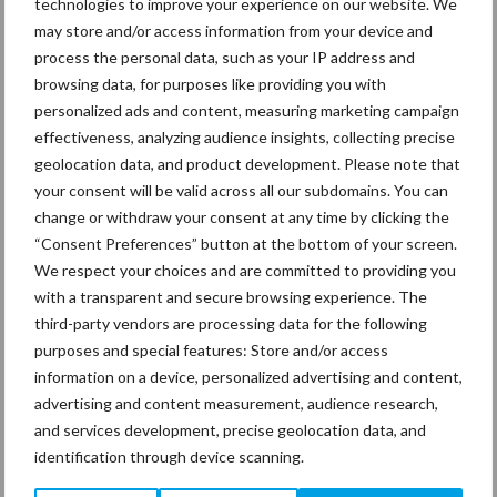
technologies to improve your experience on our website. We
mitsen en maren
may store and/or access information from your device and
process the personal data, such as your IP address and
browsing data, for purposes like providing you with
personalized ads and content, measuring marketing campaign
Thema's
Vakpartners
effectiveness, analyzing audience insights, collecting precise
geolocation data, and product development. Please note that
your consent will be valid across all our subdomains. You can
change or withdraw your consent at any time by clicking the
“Consent Preferences” button at the bottom of your screen.
Coronavirus
UVC
We respect your choices and are committed to providing you
with a transparent and secure browsing experience. The
third-party vendors are processing data for the following
purposes and special features: Store and/or access
information on a device, personalized advertising and content,
Toon meer
advertising and content measurement, audience research,
and services development, precise geolocation data, and
identification through device scanning.
Primaire