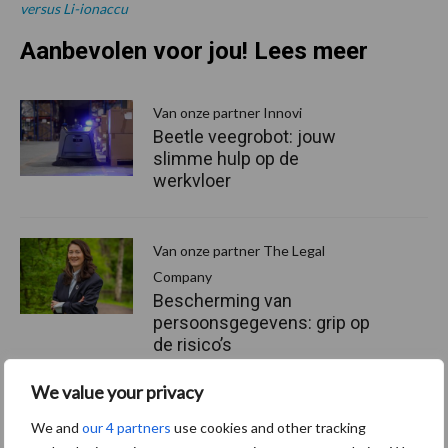
versus Li-ionaccu
Aanbevolen voor jou! Lees meer
Van onze partner Innovi
Beetle veegrobot: jouw
slimme hulp op de
werkvloer
Van onze partner The Legal
Company
Bescherming van
persoonsgegevens: grip op
de risico’s
We value your privacy
Hervorming flexibele
We and
our 4 partners
use cookies and other tracking
arbeidscontracten kent