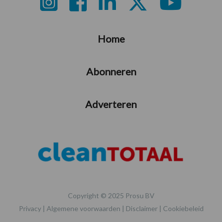
Footer
Home
Abonneren
Adverteren
Copyright © 2025 Prosu BV
Privacy
|
Algemene voorwaarden
|
Disclaimer
|
Cookiebeleid