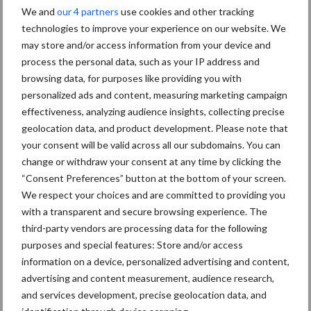
We and
our 4 partners
use cookies and other tracking
technologies to improve your experience on our website. We
may store and/or access information from your device and
Primaire
Recent nieuws
Partner nieuws
process the personal data, such as your IP address and
Sidebar
browsing data, for purposes like providing you with
personalized ads and content, measuring marketing campaign
30 dec
Hervorming flexibele
effectiveness, analyzing audience insights, collecting precise
arbeidscontracten kent mitsen en
geolocation data, and product development. Please note that
maren
your consent will be valid across all our subdomains. You can
change or withdraw your consent at any time by clicking the
29 dec
Freddy van de Ridder Cleaners:
“Consent Preferences” button at the bottom of your screen.
“Glazenwassen zit in m’n bloed,
We respect your choices and are committed to providing you
maar innoveren is mijn toekomst”
with a transparent and secure browsing experience. The
third-party vendors are processing data for the following
24 dec
Friendship Sports Centre maakt
purposes and special features: Store and/or access
vrienden voor het leven
information on a device, personalized advertising and content,
advertising and content measurement, audience research,
and services development, precise geolocation data, and
23 dec
Business Apps: breng rust in de