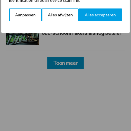
identification through device scanning.
schoonmaakchaos
Aanpassen
Alles afwijzen
Alles accepteren
22 dec
Sportschool Saints & Stars moet
oud-schoonmakers alsnog betalen
Toon meer