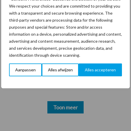
mitsen en maren
We respect your choices and are committed to providing you
with a transparent and secure browsing experience. The
third-party vendors are processing data for the following
purposes and special features: Store and/or access
information on a device, personalized advertising and content,
Thema's
Vakpartners
advertising and content measurement, audience research,
and services development, precise geolocation data, and
identification through device scanning.
Coronavirus
UVC
Aanpassen
Alles afwijzen
Alles accepteren
Toon meer