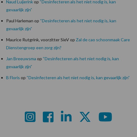
Naud Luijerink
op
“Desinfecteren als het niet nodig is, kan
gevaarlijk zijn”
Paul Harleman
op
“Desinfecteren als het niet nodig is, kan
gevaarlijk zijn”
Maurice Rutgrink, voorzitter SieV
op
Zal de cao schoonmaak Care
Dienstengroep een zorg zijn?
Jan Breeuwsma
op
“Desinfecteren als het niet nodig is, kan
gevaarlijk zijn”
B Floris
op
“Desinfecteren als het niet nodig is, kan gevaarlijk zijn”
Footer