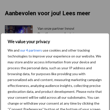
Aanbevolen voor jou! Lees meer
Van onze partner Innovi
Beetle veegrobot: jouw
slimme hulp op de
We value your privacy
werkvloer
We and
our 4 partners
use cookies and other tracking
technologies to improve your experience on our website. We
may store and/or access information from your device and
Van onze partner The Legal
process the personal data, such as your IP address and
Company
browsing data, for purposes like providing you with
Bescherming van
persoonsgegevens: grip op
personalized ads and content, measuring marketing campaign
de risico’s
effectiveness, analyzing audience insights, collecting precise
geolocation data, and product development. Please note that
your consent will be valid across all our subdomains. You can
Hervorming flexibele
change or withdraw your consent at any time by clicking the
arbeidscontracten kent
“Consent Preferences” button at the bottom of your screen.