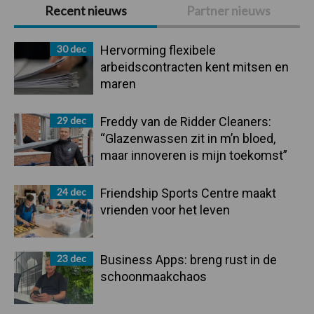
Primaire
Recent nieuws
Partner nieuws
Sidebar
30 dec
Hervorming flexibele
arbeidscontracten kent mitsen en
maren
29 dec
Freddy van de Ridder Cleaners:
“Glazenwassen zit in m’n bloed,
maar innoveren is mijn toekomst”
24 dec
Friendship Sports Centre maakt
vrienden voor het leven
23 dec
Business Apps: breng rust in de
schoonmaakchaos