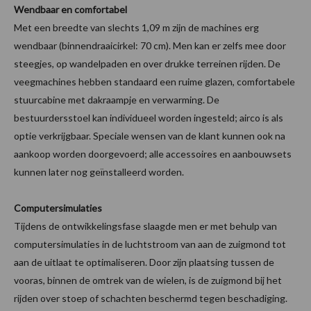
Wendbaar en comfortabel
Met een breedte van slechts 1,09 m zijn de machines erg
wendbaar (binnendraaicirkel: 70 cm). Men kan er zelfs mee door
steegjes, op wandelpaden en over drukke terreinen rijden. De
veegmachines hebben standaard een ruime glazen, comfortabele
stuurcabine met dakraampje en verwarming. De
bestuurdersstoel kan individueel worden ingesteld; airco is als
optie verkrijgbaar. Speciale wensen van de klant kunnen ook na
aankoop worden doorgevoerd; alle accessoires en aanbouwsets
kunnen later nog geïnstalleerd worden.
Computersimulaties
Tijdens de ontwikkelingsfase slaagde men er met behulp van
computersimulaties in de luchtstroom van aan de zuigmond tot
aan de uitlaat te optimaliseren. Door zijn plaatsing tussen de
vooras, binnen de omtrek van de wielen, is de zuigmond bij het
rijden over stoep of schachten beschermd tegen beschadiging.