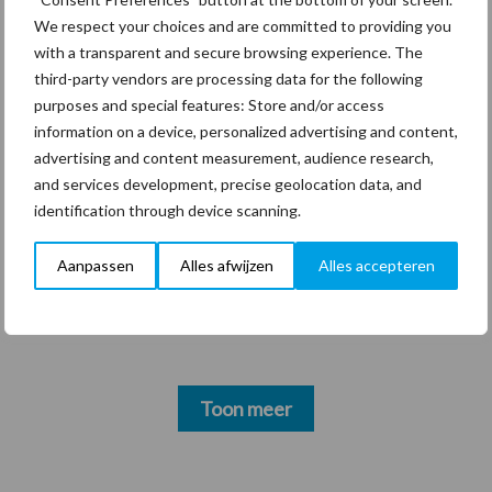
mitsen en maren
We respect your choices and are committed to providing you
with a transparent and secure browsing experience. The
third-party vendors are processing data for the following
purposes and special features: Store and/or access
information on a device, personalized advertising and content,
Thema's
Vakpartners
advertising and content measurement, audience research,
and services development, precise geolocation data, and
identification through device scanning.
Aanpassen
Alles afwijzen
Alles accepteren
Coronavirus
UVC
Toon meer