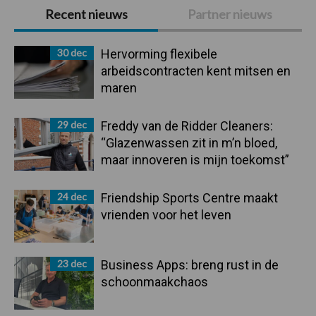
Primaire
Recent nieuws
Partner nieuws
Sidebar
30 dec
Hervorming flexibele
arbeidscontracten kent mitsen en
maren
29 dec
Freddy van de Ridder Cleaners:
“Glazenwassen zit in m’n bloed,
maar innoveren is mijn toekomst”
24 dec
Friendship Sports Centre maakt
vrienden voor het leven
23 dec
Business Apps: breng rust in de
schoonmaakchaos