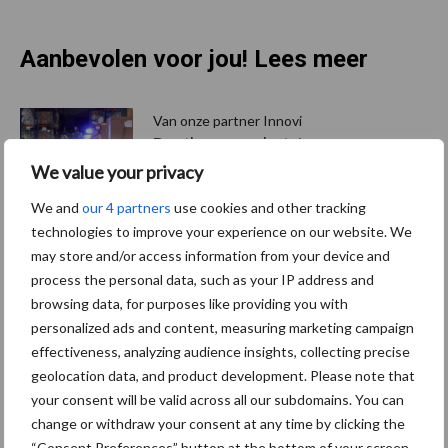
Aanbevolen voor jou! Lees meer
Van onze partner Innovi
Beetle veegrobot: jouw
slimme hulp op de
We value your privacy
werkvloer
We and
our 4 partners
use cookies and other tracking
technologies to improve your experience on our website. We
may store and/or access information from your device and
Van onze partner The Legal
process the personal data, such as your IP address and
Company
browsing data, for purposes like providing you with
Bescherming van
personalized ads and content, measuring marketing campaign
persoonsgegevens: grip op
de risico’s
effectiveness, analyzing audience insights, collecting precise
geolocation data, and product development. Please note that
your consent will be valid across all our subdomains. You can
Hervorming flexibele
change or withdraw your consent at any time by clicking the
arbeidscontracten kent
“Consent Preferences” button at the bottom of your screen.