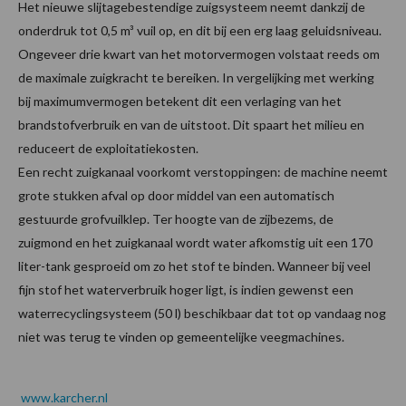
Het nieuwe slijtagebestendige zuigsysteem neemt dankzij de
onderdruk tot 0,5 m³ vuil op, en dit bij een erg laag geluidsniveau.
Ongeveer drie kwart van het motorvermogen volstaat reeds om
de maximale zuigkracht te bereiken. In vergelijking met werking
bij maximumvermogen betekent dit een verlaging van het
brandstofverbruik en van de uitstoot. Dit spaart het milieu en
reduceert de exploitatiekosten.
Een recht zuigkanaal voorkomt verstoppingen: de machine neemt
grote stukken afval op door middel van een automatisch
gestuurde grofvuilklep. Ter hoogte van de zijbezems, de
zuigmond en het zuigkanaal wordt water afkomstig uit een 170
liter-tank gesproeid om zo het stof te binden. Wanneer bij veel
fijn stof het waterverbruik hoger ligt, is indien gewenst een
waterrecyclingsysteem (50 l) beschikbaar dat tot op vandaag nog
niet was terug te vinden op gemeentelijke veegmachines.
www.karcher.nl