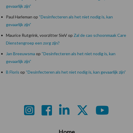
gevaarlijk zijn”
Paul Harleman
op
“Desinfecteren als het niet nodig is, kan
gevaarlijk zijn”
Maurice Rutgrink, voorzitter SieV
op
Zal de cao schoonmaak Care
Dienstengroep een zorg zijn?
Jan Breeuwsma
op
“Desinfecteren als het niet nodig is, kan
gevaarlijk zijn”
B Floris
op
“Desinfecteren als het niet nodig is, kan gevaarlijk zijn”
Footer
Home