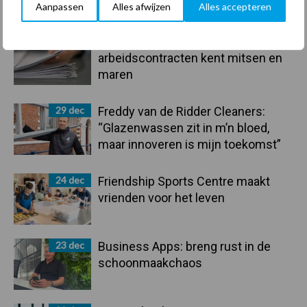
Recent nieuws
Partner nieuws
Aanpassen
Alles afwijzen
Alles accepteren
Sidebar
30 dec
Hervorming flexibele
arbeidscontracten kent mitsen en
maren
29 dec
Freddy van de Ridder Cleaners:
“Glazenwassen zit in m’n bloed,
maar innoveren is mijn toekomst”
24 dec
Friendship Sports Centre maakt
vrienden voor het leven
23 dec
Business Apps: breng rust in de
schoonmaakchaos