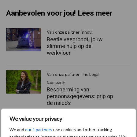
Aanbevolen voor jou! Lees meer
Van onze partner Innovi
Beetle veegrobot: jouw
slimme hulp op de
werkvloer
Van onze partner The Legal
Company
Bescherming van
persoonsgegevens: grip op
de risico’s
We value your privacy
Hervorming flexibele
We and
our 4 partners
use cookies and other tracking
arbeidscontracten kent
technologies to improve your experience on our website. We