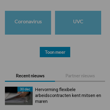
Coronavirus
UVC
Toon meer
Primaire
Recent nieuws
Partner nieuws
Sidebar
30 dec
Hervorming flexibele
arbeidscontracten kent mitsen en
maren