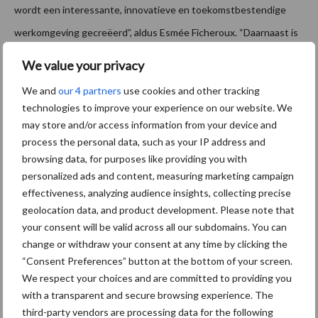
wordt een interessante, innovatieve en toekomstbestendige
werkomgeving gecreëerd”, aldus Esmée Ficheroux. “Daarnaast is
het voor ons erg waardevol dat facilitair verantwoordelijken
We value your privacy
geloven in de kracht van nieuwe technologie en
We and
our 4 partners
use cookies and other tracking
ketensamenwerking. Met initiatieven als BeSense – een
technologies to improve your experience on our website. We
innovatief sensorensysteem dat we samen met Heijmans hebben
may store and/or access information from your device and
process the personal data, such as your IP address and
ontwikkeld – en FM Coalitie – ons model om ketenpartners in
browsing data, for purposes like providing you with
Facility Management optimaal te laten samenwerken – leveren
personalized ads and content, measuring marketing campaign
we ook vanuit CSU onze bijdrage aan het verder ontwikkelen van
effectiveness, analyzing audience insights, collecting precise
geolocation data, and product development. Please note that
onze branche.”
your consent will be valid across all our subdomains. You can
Aanbevolen voor jou! Lees meer
change or withdraw your consent at any time by clicking the
“Consent Preferences” button at the bottom of your screen.
We respect your choices and are committed to providing you
Van onze partner Innovi
with a transparent and secure browsing experience. The
Beetle veegrobot: jouw
third-party vendors are processing data for the following