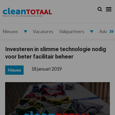
Spring
Door
Spring
Spring
naar
naar
naar
naar
Zoeken...
Zoek
Cleantotaal.nl
Het
de
de
de
de
hoofdnavigatie
hoofd
eerste
voettekst
laatste
inhoud
sidebar
nieuws
voor
Nieuws
Vacatures
Vakpartners
Advert
de
professionele
Investeren in slimme technologie nodig
schoonmaak
voor beter facilitair beheer
18 januari 2019
Nieuws