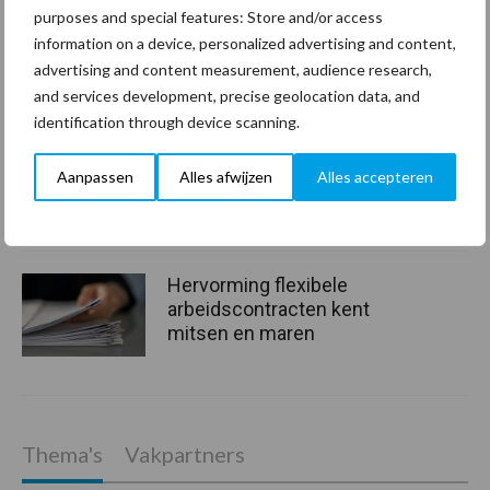
slimme hulp op de
purposes and special features: Store and/or access
werkvloer
information on a device, personalized advertising and content,
advertising and content measurement, audience research,
and services development, precise geolocation data, and
Van onze partner The Legal
identification through device scanning.
Company
Bescherming van
Aanpassen
Alles afwijzen
Alles accepteren
persoonsgegevens: grip op
de risico’s
Hervorming flexibele
arbeidscontracten kent
mitsen en maren
Thema's
Vakpartners