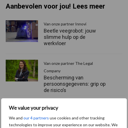
Aanbevolen voor jou! Lees meer
Van onze partner Innovi
Beetle veegrobot: jouw
slimme hulp op de
werkvloer
Van onze partner The Legal
Company
Bescherming van
persoonsgegevens: grip op
de risico’s
We value your privacy
Hervorming flexibele
arbeidscontracten kent
We and
our 4 partners
use cookies and other tracking
mitsen en maren
technologies to improve your experience on our website. We