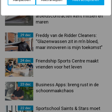
Sidebar
30 dec
Hervorming flexibele
arbeidscontracten kent mitsen en
maren
29 dec
Freddy van de Ridder Cleaners:
“Glazenwassen zit in m’n bloed,
maar innoveren is mijn toekomst”
24 dec
Friendship Sports Centre maakt
vrienden voor het leven
23 dec
Business Apps: breng rust in de
schoonmaakchaos
22 dec
Sportschool Saints & Stars moet