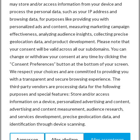
may store and/or access information from your device and
process the personal data, such as your IP address and
browsing data, for purposes like providing you with
personalized ads and content, measuring marketing campaign
Thema's
Vakpartners
effectiveness, analyzing audience insights, collecting precise
geolocation data, and product development. Please note that
your consent will be valid across all our subdomains. You can
change or withdraw your consent at any time by clicking the
“Consent Preferences” button at the bottom of your screen.
Coronavirus
UVC
We respect your choices and are committed to providing you
with a transparent and secure browsing experience. The
third-party vendors are processing data for the following
purposes and special features: Store and/or access
information on a device, personalized advertising and content,
Toon meer
advertising and content measurement, audience research,
and services development, precise geolocation data, and
identification through device scanning.
Primaire
Recent nieuws
Partner nieuws
Aanpassen
Alles afwijzen
Alles accepteren