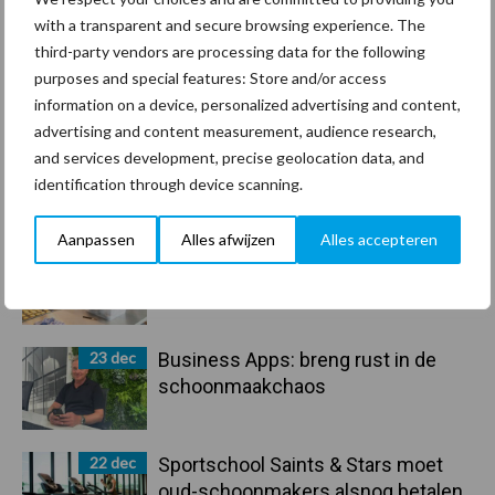
with a transparent and secure browsing experience. The
30 dec
Hervorming flexibele
third-party vendors are processing data for the following
arbeidscontracten kent mitsen en
purposes and special features: Store and/or access
maren
information on a device, personalized advertising and content,
advertising and content measurement, audience research,
29 dec
Freddy van de Ridder Cleaners:
and services development, precise geolocation data, and
“Glazenwassen zit in m’n bloed,
identification through device scanning.
maar innoveren is mijn toekomst”
Aanpassen
Alles afwijzen
Alles accepteren
24 dec
Friendship Sports Centre maakt
vrienden voor het leven
23 dec
Business Apps: breng rust in de
schoonmaakchaos
22 dec
Sportschool Saints & Stars moet
oud-schoonmakers alsnog betalen