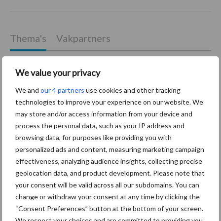
Thema's
Vakpartners
We value your privacy
We and
our 4 partners
use cookies and other tracking
Coronavirus
UVC
technologies to improve your experience on our website. We
may store and/or access information from your device and
process the personal data, such as your IP address and
browsing data, for purposes like providing you with
personalized ads and content, measuring marketing campaign
Toon meer
effectiveness, analyzing audience insights, collecting precise
geolocation data, and product development. Please note that
your consent will be valid across all our subdomains. You can
change or withdraw your consent at any time by clicking the
Primaire
Recent nieuws
Partner nieuws
“Consent Preferences” button at the bottom of your screen.
Sidebar
We respect your choices and are committed to providing you